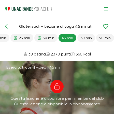
Glutei sodi — Lezione di yoga 45 minuti
Lezioni pronte
Natiche
 min
25 min
30 min
45 min
60 min
90 min
38 asana
2370 punti
360 kcal
Esercitati con il video ·
45 min
Questa lezione è disponibile per i membri del club
Questa lezione è disponibile in abbonamento