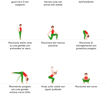
guerriero 3 con
mezza luna con
dell'elefante
supporto
presa del piede
Posizione della rana
Posizione del mezzo
Posizione di
su una gamba con
piccione
allungamento con
entrambe le mani
ginocchio piegato
che afferrano il
piede
Movimento piegato
Kriya sulla sedia con
Posizione del corvo
con una gamba
squat profondo
estesa verso l'alto