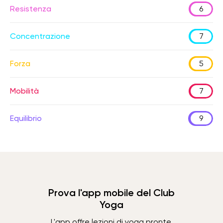
Resistenza
6
Concentrazione
7
Forza
5
Mobilità
7
Equilibrio
9
Prova l'app mobile del Club
Yoga
L'app offre lezioni di yoga pronte,