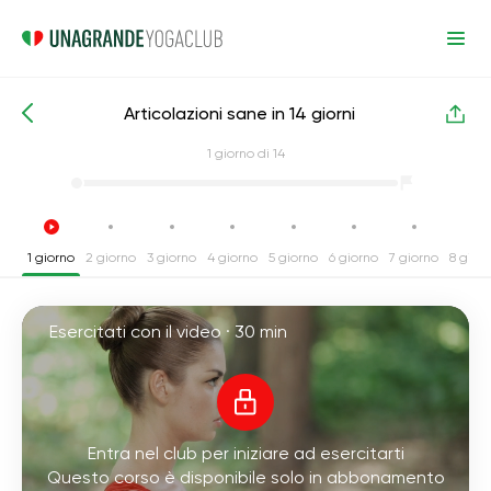
Articolazioni sane in 14 giorni
Corsi intensivi di yoga
Giunti
1
giorno di 14
1 giorno
2 giorno
3 giorno
4 giorno
5 giorno
6 giorno
7 giorno
8 gior
Esercitati con il video ·
30 min
Entra nel club per iniziare ad esercitarti
Questo corso è disponibile solo in abbonamento