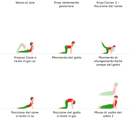
Saluto al sole
Kriya rotolamento
Kriya Corner 2 –
posteriore
Posizione del sonno
Vinyasa Cane a
Movimento del gatto
Movimento di
testa in giù-su
allungamento delle
zampe del gatto
Posizione del cane
Posizione del gatto
Mossa di svolta del
a testa in su
a testa in giù
cobra 2