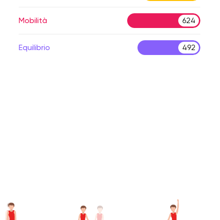
Mobilità
624
Equilibrio
492