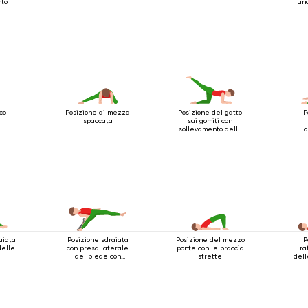
nto
un
ico
Posizione di mezza
Posizione del gatto
P
e
spaccata
sui gomiti con
sollevamento della
o
gamba indietro
aiata
Posizione sdraiata
Posizione del mezzo
P
delle
con presa laterale
ponte con le braccia
ra
del piede con
strette
dell
supporto