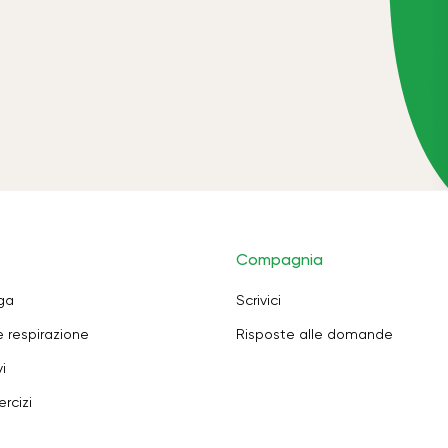
Compagnia
oga
Scrivici
e respirazione
Risposte alle domande
i
rcizi