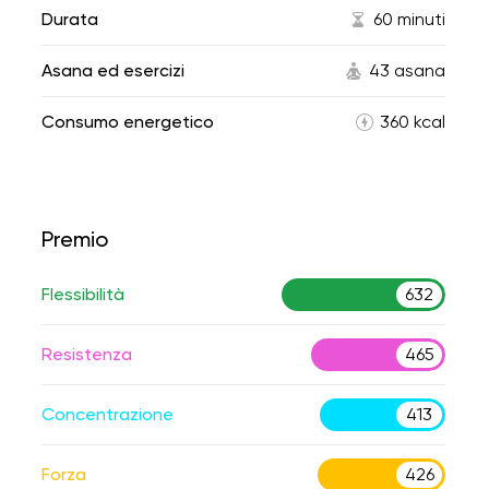
Durata
60 minuti
Asana ed esercizi
43 asana
Consumo energetico
360 kcal
Premio
Flessibilità
632
Resistenza
465
Concentrazione
413
Forza
426