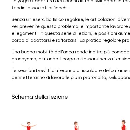
Lo yoga di apertura dei fianchi aiuta a sviluppare la forza
tendini associati ai fianchi.
Senza un esercizio fisico regolare, le articolazioni diven
Per prevenire questo problema, è importante lavorare sia
e legamenti. In questa serie di lezioni, le posizioni a
corpo di adattarsi e rafforzarsi. La pratica regolare p
Una buona mobilità dell'anca rende inoltre più comode l
pranayama, aiutando il corpo a rilassarsi senza tension
Le sessioni brevi ti aiuteranno a riscaldare delicatament
permetteranno di lavorarle più in profondità, sviluppando
Schema della lezione