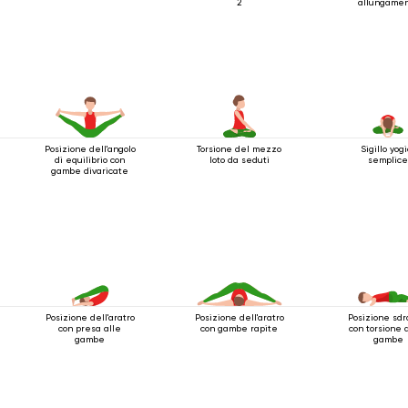
2
allungame
Posizione dell'angolo
Torsione del mezzo
Sigillo yog
di equilibrio con
loto da seduti
semplic
gambe divaricate
Posizione dell'aratro
Posizione dell'aratro
Posizione sdr
con presa alle
con gambe rapite
con torsione 
gambe
gambe