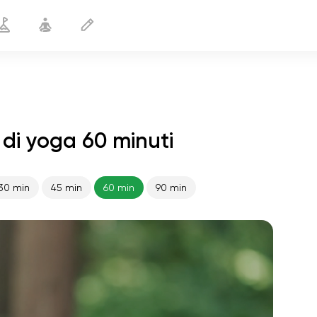
 di yoga 60 minuti
30 min
45 min
60 min
90 min
volo dell'anima
01:44
pace interiore
01:27