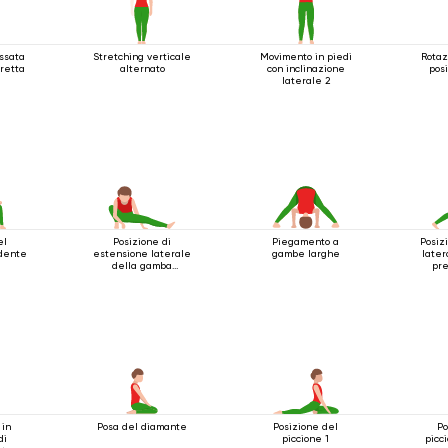
assata
Stretching verticale
Movimento in piedi
Rotaz
eretta
alternato
con inclinazione
pos
laterale 2
el
Posizione di
Piegamento a
Posiz
ndente
estensione laterale
gambe larghe
later
della gamba
pre
accovacciata
sott
 in
Posa del diamante
Posizione del
Po
di
piccione 1
picc