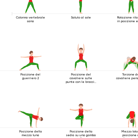
Colonna vertebrale
Saluto al sole
Rotazione ril
sana
in posizione 
Posizione del
Posizione del
Torsione d
guerriero 2
cavaliere sulle
cavaliere pe
punte con le braccia
estese sopra la
testa
Posizione della
Posizione della
Mezzo loto
mezza luna
sedia su una gamba
posizione 