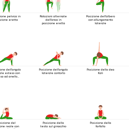
ione pelvica in
Rotazioni alternate
Posizione dell'albero
izione eretta
dell'anca in
con allungamento
posizione eretta
laterale
ione dell'angolo
Posizione dell'angolo
Posizione della dea
ale esteso con
laterale contorto
Kali
sa ad anello
o il ginocchio
sizione del
Posizione della
Posizione della
ione reale con
testa sul ginocchio
farfalla