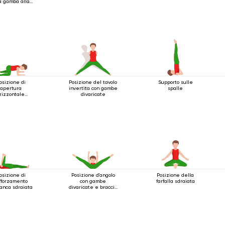
a gamba alla
testa 2
osizione di
Posizione del tavolo
Supporto sulle
apertura
invertita con gambe
spalle
rizzontale
divaricate
dell'anca
osizione di
Posizione d'angolo
Posizione della
fforzamento
con gambe
farfalla sdraiata
'anca sdraiata
divaricate e braccia
estese in avanti