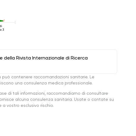
di
o 3
della Rivista Internazionale di Ricerca
 può contenere raccomandazioni sanitarie. Le
ituiscono una consulenza medica professionale.
base di tali informazioni, raccomandiamo di consultare
ornisce alcuna consulenza sanitaria. Usate o contate su
a vostro esclusivo rischio.