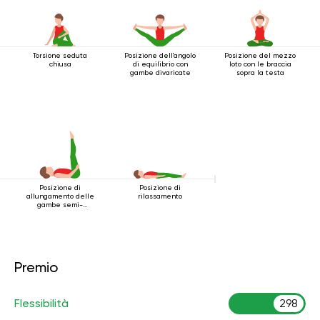
Torsione seduta
Posizione dell'angolo
Posizione del mezzo
chiusa
di equilibrio con
loto con le braccia
gambe divaricate
sopra la testa
Posizione di
Posizione di
allungamento delle
rilassamento
gambe semi-
sdraiate
Premio
Flessibilità
298