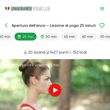
Apertura dell'anca — Lezione di yoga 25 minuti
Lezioni pronte
Flessibilità
Bacino
Giunti
20 min
25 min
30 min
45 min
60 min
90 mi
20 asana
1427 punti
152 kcal
Esercitati con il video ·
25 min