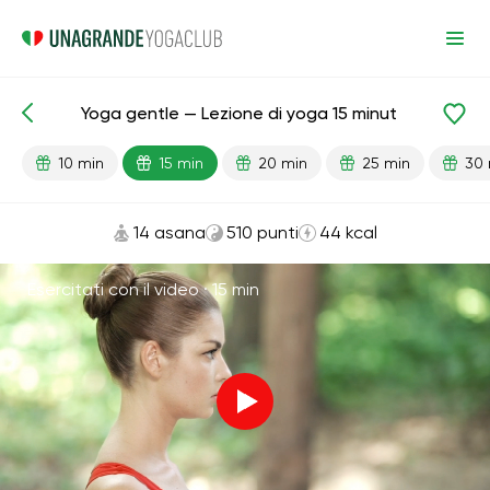
Yoga gentle — Lezione di yoga 15 minut
Lezioni pronte
Inizio
Flessibilità
10 min
15 min
20 min
25 min
30 
14 asana
510 punti
44 kcal
Esercitati con il video ·
15 min