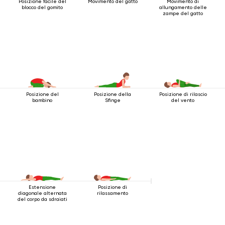
Posizione facile del
Movimento del gatto
Movimento di
blocco del gomito
allungamento delle
zampe del gatto
Posizione del
Posizione della
Posizione di rilascio
bambino
Sfinge
del vento
Estensione
Posizione di
diagonale alternata
rilassamento
del corpo da sdraiati