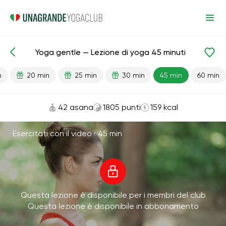
Yoga gentle — Lezione di yoga 45 minuti
Lezioni pronte
Inizio
Flessibilità
n
20 min
25 min
30 min
45 min
60 min
42 asana
1805 punti
159 kcal
Esercitati con il video ·
45 min
Questa lezione è disponibile per i membri del club
Questa lezione è disponibile in abbonamento