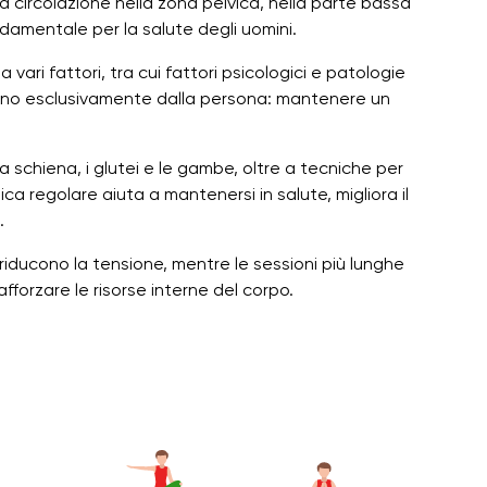
la circolazione nella zona pelvica, nella parte bassa
damentale per la salute degli uomini.
vari fattori, tra cui fattori psicologici e patologie
dono esclusivamente dalla persona: mantenere un
 schiena, i glutei e le gambe, oltre a tecniche per
tica regolare aiuta a mantenersi in salute, migliora il
.
 riducono la tensione, mentre le sessioni più lunghe
afforzare le risorse interne del corpo.