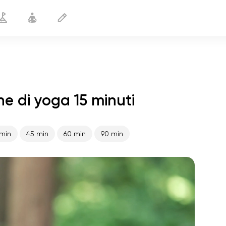
ne di yoga 15 minuti
Salute della prostata
15 min
min
45 min
60 min
90 min
volo dell'anima
01:44
pace interiore
01:27