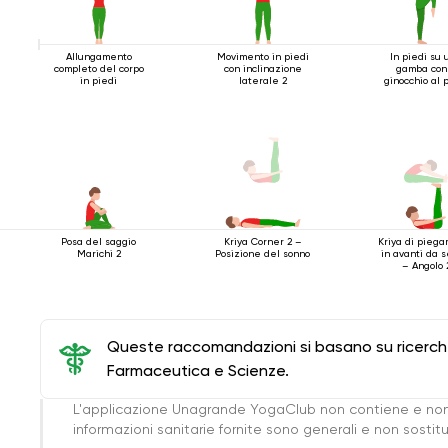
Allungamento
Movimento in piedi
In piedi su 
completo del corpo
con inclinazione
gamba con 
in piedi
laterale 2
ginocchio al 
Posa del saggio
Kriya di pieg
Kriya Corner 2 –
Marichi 2
in avanti da s
Posizione del sonno
– Angolo 
Queste raccomandazioni si basano su ricerche 
Farmaceutica e Scienze.
L'applicazione Unagrande YogaClub non contiene e non
informazioni sanitarie fornite sono generali e non sost