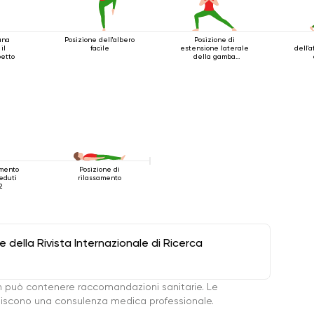
una
Posizione dell'albero
Posizione di
il
facile
estensione laterale
dell'a
petto
della gamba
accovacciata
amento
Posizione di
eduti
rilassamento
2
della Rivista Internazionale di Ricerca
 può contenere raccomandazioni sanitarie. Le
ituiscono una consulenza medica professionale.