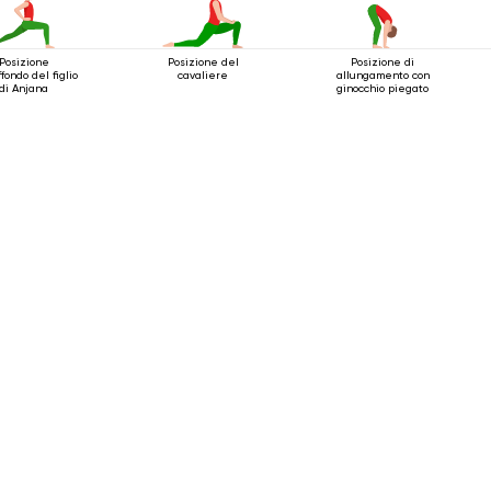
Posizione
Posizione del
Posizione di
ffondo del figlio
cavaliere
allungamento con
di Anjana
ginocchio piegato