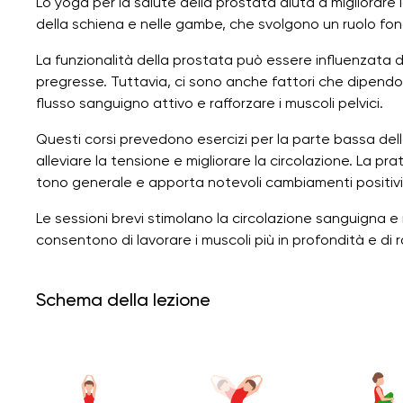
Lo yoga per la salute della prostata aiuta a migliorare 
della schiena e nelle gambe, che svolgono un ruolo fon
La funzionalità della prostata può essere influenzata da 
pregresse. Tuttavia, ci sono anche fattori che dipen
flusso sanguigno attivo e rafforzare i muscoli pelvici.
Questi corsi prevedono esercizi per la parte bassa della
alleviare la tensione e migliorare la circolazione. La pra
tono generale e apporta notevoli cambiamenti positivi
Le sessioni brevi stimolano la circolazione sanguigna e
consentono di lavorare i muscoli più in profondità e di r
Schema della lezione