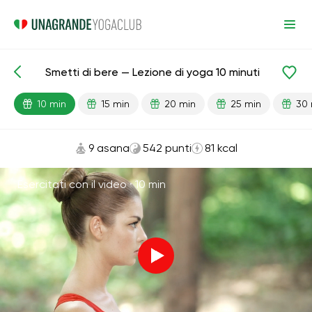
Smetti di bere — Lezione di yoga 10 minuti
Lezioni pronte
Fegato
Abitudini
10 min
15 min
20 min
25 min
30 
9 asana
542 punti
81 kcal
Esercitati con il video ·
10 min