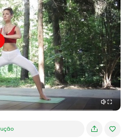
o voo da alma
01:44
paz interior
01:27
sonhos matinais
01:34
frescor da floresta
05:00
Voz do instrutor
chuva de verão
02:00
silêncio da montanha
02:00
brisa do mar
02:00
a voz do vento
02:00
floresta da primavera
02:00
trução