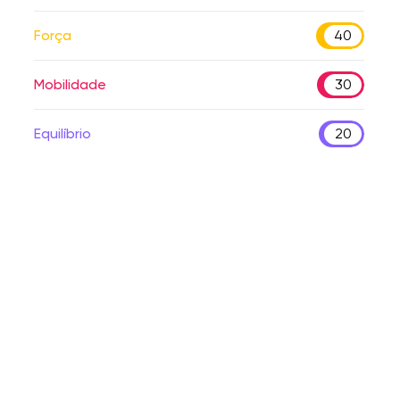
Força
40
Mobilidade
30
Equilíbrio
20