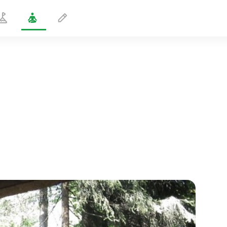
Kriya do Despertar
5 min