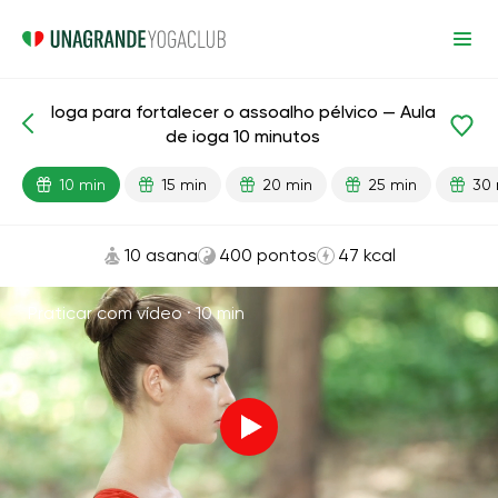
Ioga para fortalecer o assoalho pélvico — Aula
Aulas prontas
Pélvis
de ioga 10 minutos
10 min
15 min
20 min
25 min
30 
10 asana
400 pontos
47 kcal
Praticar com vídeo ·
10 min