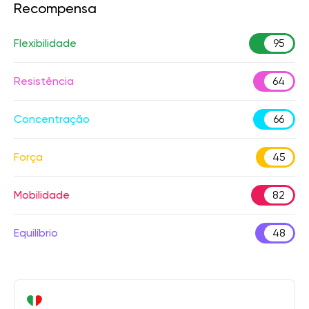
Recompensa
Flexibilidade
95
Resistência
64
Concentração
66
Força
45
Mobilidade
82
Equilíbrio
48