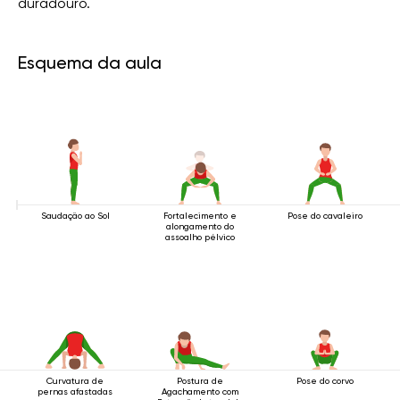
duradouro.
Esquema da aula
Saudação ao Sol
Fortalecimento e
Pose do cavaleiro
alongamento do
assoalho pélvico
Curvatura de
Postura de
Pose do corvo
pernas afastadas
Agachamento com