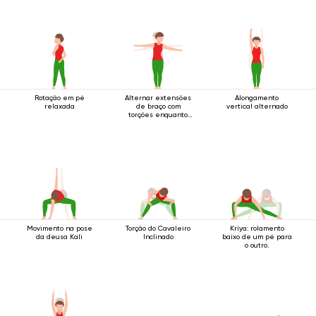
Rotação em pé
Alternar extensões
Alongamento
relaxada
de braço com
vertical alternado
torções enquanto
em pé
Movimento na pose
Torção do Cavaleiro
Kriya: rolamento
da deusa Kali
Inclinado
baixo de um pé para
o outro.