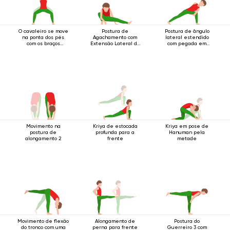
O cavaleiro se move
Postura de
Postura de ângulo
na ponta dos pés
Agachamento com
lateral estendido
com os braços
Extensão Lateral da
com pegada em
estendidos para
Perna
anel abaixo do
cima.
joelho
Movimento na
Kriya de estocada
Kriya em pose de
postura de
profunda para a
Hanuman pela
alongamento 2
frente
metade
Movimento de flexão
Alongamento de
Postura do
do tronco com uma
perna para frente
Guerreiro 3 com