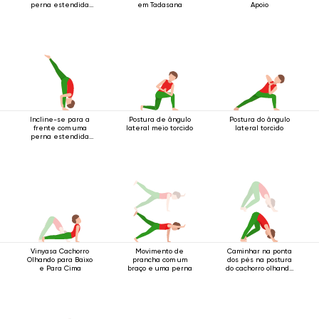
perna estendida
em Tadasana
Apoio
para cima.
Incline-se para a
Postura de ângulo
Postura do ângulo
frente com uma
lateral meio torcido
lateral torcido
perna estendida
para cima.
Vinyasa Cachorro
Movimento de
Caminhar na ponta
Olhando para Baixo
prancha com um
dos pés na postura
e Para Cima
braço e uma perna
do cachorro olhando
para baixo.