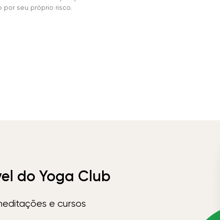
por seu próprio risco.
vel do Yoga Club
meditações e cursos