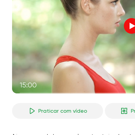
V
M
15:00
Praticar com vídeo
P