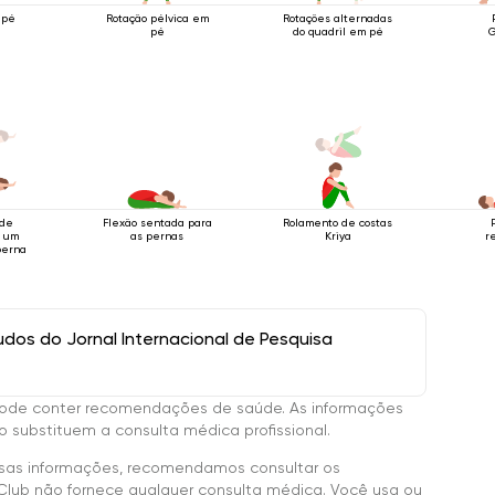
 pé
Rotação pélvica em
Rotações alternadas
pé
do quadril em pé
G
 de
Flexão sentada para
Rolamento de costas
m um
as pernas
Kriya
r
perna
os do Jornal Internacional de Pesquisa
ode conter recomendações de saúde. As informações
 substituem a consulta médica profissional.
sas informações, recomendamos consultar os
Club não fornece qualquer consulta médica. Você usa ou