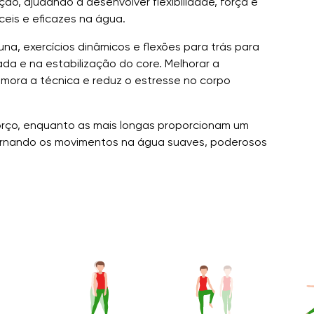
o, ajudando a desenvolver flexibilidade, força e
eis e eficazes na água.
una, exercícios dinâmicos e flexões para trás para
da e na estabilização do core. Melhorar a
imora a técnica e reduz o estresse no corpo
orço, enquanto as mais longas proporcionam um
tornando os movimentos na água suaves, poderosos