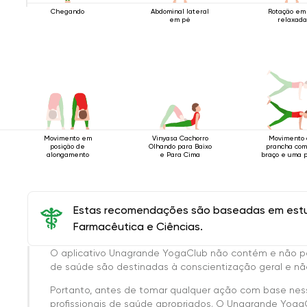
Chegando
Abdominal lateral
Rotação em
em pé
relaxada
Movimento em
Vinyasa Cachorro
Movimento
posição de
Olhando para Baixo
prancha co
alongamento
e Para Cima
braço e uma 
Estas recomendações são baseadas em estud
Farmacêutica e Ciências.
O aplicativo Unagrande YogaClub não contém e não p
de saúde são destinadas à conscientização geral e não
Portanto, antes de tomar qualquer ação com base nes
profissionais de saúde apropriados. O Unagrande Yoga