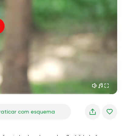
sonhos matinais
01:34
oz do instrutor
frescor da floresta
05:00
úsica
chuva de verão
02:00
silêncio da montanha
02:00
brisa do mar
02:00
a voz do vento
02:00
floresta da primavera
02:00
raticar com esquema