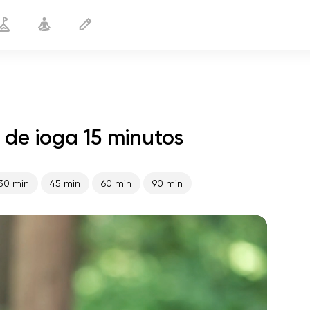
de ioga 15 minutos
Yoga para nadadores
15 min
30 min
45 min
60 min
90 min
o voo da alma
01:44
paz interior
01:27