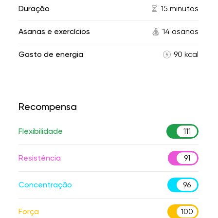
Duração
15 minutos
Asanas e exercícios
14 asanas
Gasto de energia
90 kcal
Recompensa
Flexibilidade
111
Resistência
91
Concentração
96
Força
100