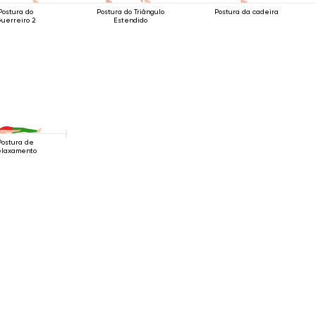
Postura do
Postura do Triângulo
Postura da cadeira
uerreiro 2
Estendido
Postura de
elaxamento