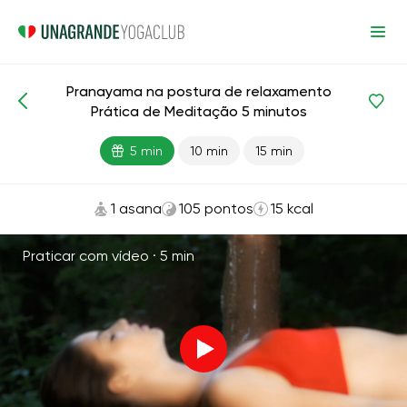
Pranayama na postura de relaxamento
Meditação e respiração
Respiração
Prática de Meditação 5 minutos
5 min
10 min
15 min
1 asana
105 pontos
15 kcal
Praticar com vídeo ·
5 min