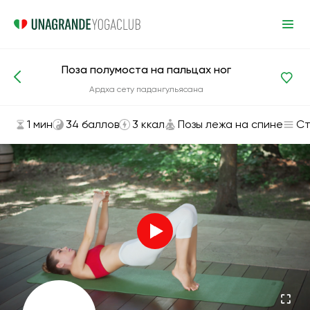
Поза полумоста на пальцах ног
Асаны и упражнения
Позы лежа на спине
Ардха сету падангульясана
1 мин
34 баллов
3 ккал
Позы лежа на спине
Ст