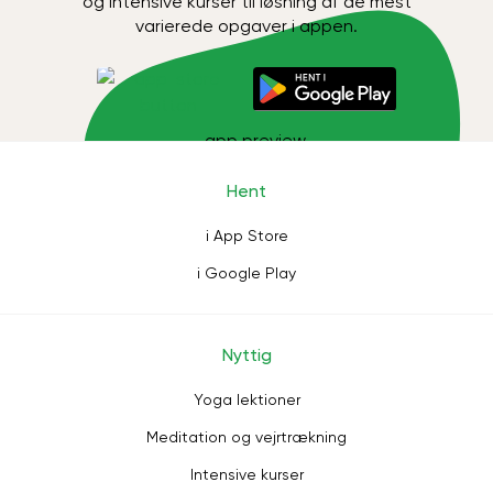
og intensive kurser til løsning af de mest
varierede opgaver i appen.
Hent
i App Store
i Google Play
Nyttig
Yoga lektioner
Meditation og vejrtrækning
Intensive kurser