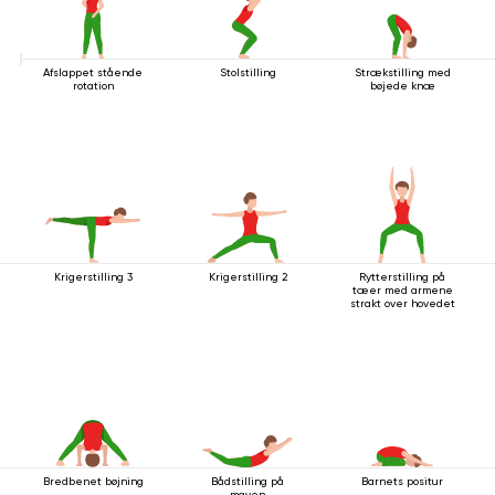
Afslappet stående
Stolstilling
Strækstilling med
rotation
bøjede knæ
Krigerstilling 3
Krigerstilling 2
Rytterstilling på
tæer med armene
strakt over hovedet
Bredbenet bøjning
Bådstilling på
Barnets positur
maven