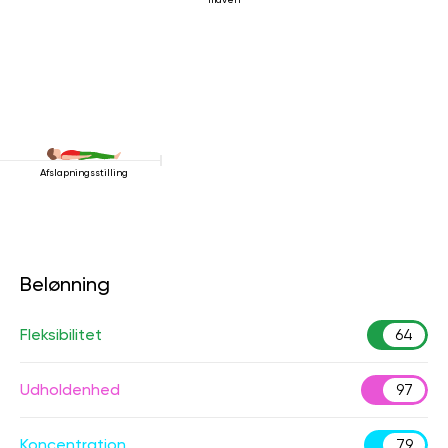
Afslapningsstilling
Belønning
Fleksibilitet
64
Udholdenhed
97
Koncentration
79