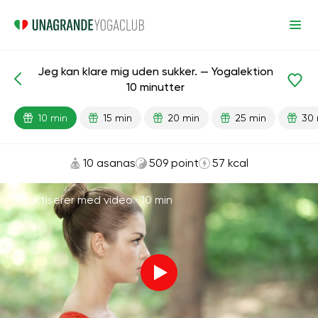
Jeg kan klare mig uden sukker. — Yogalektion
Færdiglavede lektioner
Vaner
10 minutter
10 min
15 min
20 min
25 min
30 
10 asanas
509 point
57 kcal
Praktiserer med video ·
10 min