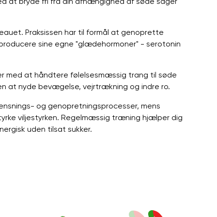
ed at bryde fri fra din afhængighed af søde sager
auet. Praksissen har til formål at genoprette
 producere sine egne "glædehormoner" - serotonin
er med at håndtere følelsesmæssig trang til søde
en at nyde bevægelse, vejrtrækning og indre ro.
drensnings- og genopretningsprocesser, mens
yrke viljestyrken. Regelmæssig træning hjælper dig
nergisk uden tilsat sukker.