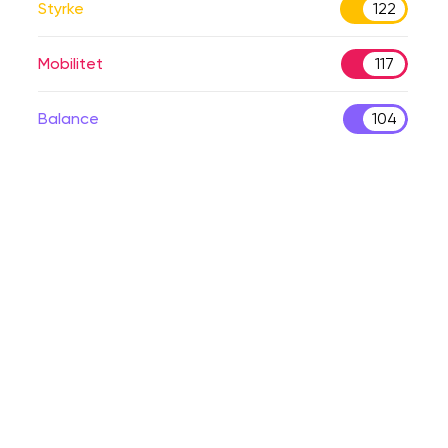
Styrke
122
Mobilitet
117
Balance
104