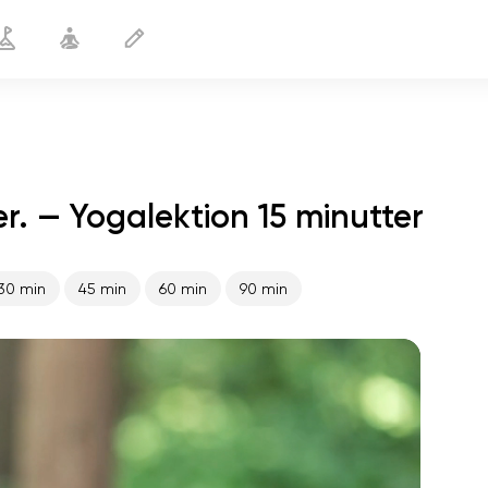
r. — Yogalektion 15 minutter
Jeg kan klare mig uden sukker.
15 min
30 min
45 min
60 min
90 min
sjælens flugt
01:44
indre fred
01:27