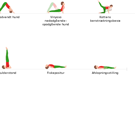
advendt hund
Vinyasa
Kattens
nedadgående-
benstrækningsbevægelse
opadgående hund
kulderstand
Fiskepositur
Afslapningsstilling