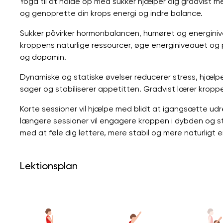
Yoga til at holde op med sukker hjælper dig gradvist m
og genoprette din krops energi og indre balance.
Sukker påvirker hormonbalancen, humøret og energinive
kroppens naturlige ressourcer, øge energiniveauet og
og dopamin.
Dynamiske og statiske øvelser reducerer stress, hjælp
sager og stabiliserer appetitten. Gradvist lærer kropp
Korte sessioner vil hjælpe med blidt at igangsætte u
længere sessioner vil engagere kroppen i dybden og st
med at føle dig lettere, mere stabil og mere naturligt e
Lektionsplan