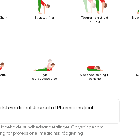
Chair
Strækstilling
Tågang i en strakt
Ned
stilling
situr
Dyb
Siddende bøjning til
S
kobrabevægelse
benene
a International Journal of Pharmaceutical
 indeholde sundhedsanbefalinger. Oplysninger om
ing for professionel medicinsk rådgivning.