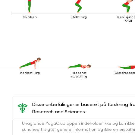
Solhilsen
Stolstilling
Deep Squat 
Kriya
Plankestilling
Firebenet
Græshoppepo
stavstilling
Disse anbefalinger er baseret på forskning fr
Research and Sciences.
Unagrande YogaClub appen indeholder ikke og kan ikke
sundhed tilsigter generel information og ikke en erstatn