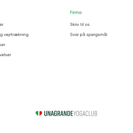
Firma
er
Skriv til os
g vejrtrækning
Svar på spørgsmål
ser
velser