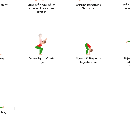
ion af
Kriya stående på ét
Forlæns benstræk i
Ståe
ben med knæet ved
Tadasana
me
brystet
lunge-
Deep Squat Chair
Strækstilling med
Bøj
Kriya
bøjede knæ
med
s
lling