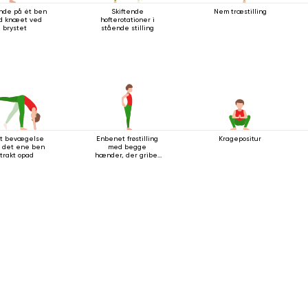
nde på ét ben
Skiftende
Nem træstilling
d knæet ved
hofterotationer i
brystet
stående stilling
et bevægelse
Enbenet frøstilling
Kragepositur
 det ene ben
med begge
trakt opad
hænder, der griber
fat i foden