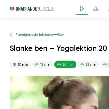
Færdiglavede lektioner
Ben
Slanke ben — Yogalektion 20
10 min
15 min
20 min
25 min