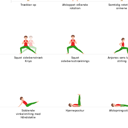
Trækker op
Afslappet stående
Samtidig rotat
rotation
armene
Squat sidebenstræk
Squat
Anjanas søns 
Kriya
sidebensstrækningsstilling
stilling
Siddende
Hjørnepositur
Afslapningssti
vinkelstilling med
håndstøtte