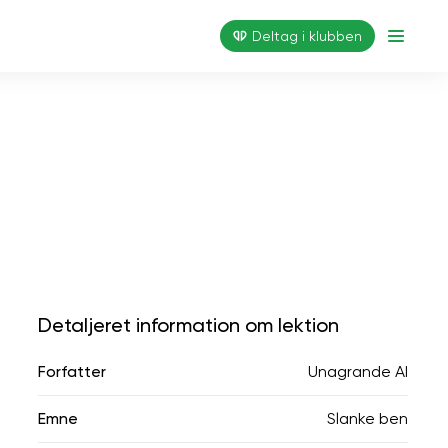
Deltag i klubben
Detaljeret information om lektion
Forfatter
Unagrande AI
Emne
Slanke ben