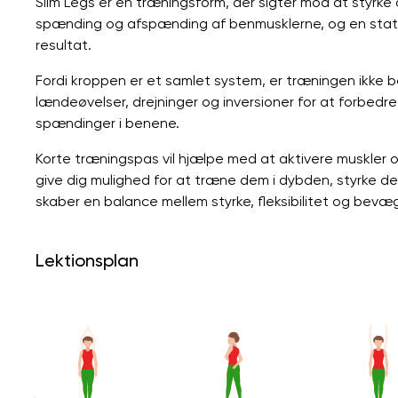
Slim Legs er en træningsform, der sigter mod at styrk
spænding og afspænding af benmusklerne, og en statis
resultat.
Fordi kroppen er et samlet system, er træningen ikke 
lændeøvelser, drejninger og inversioner for at forbedr
spændinger i benene.
Korte træningspas vil hjælpe med at aktivere muskler 
give dig mulighed for at træne dem i dybden, styrke 
skaber en balance mellem styrke, fleksibilitet og bevæ
Lektionsplan