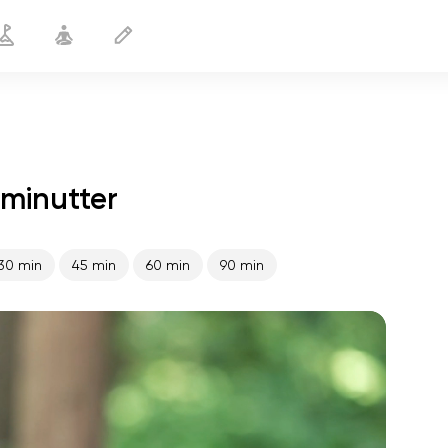
 minutter
Slanke ben
20 min
30 min
45 min
60 min
90 min
sjælens flugt
01:44
indre fred
01:27