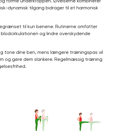
e og forme underkroppen. Øvelserne kombinerer
k-dynamisk tilgang bidrager til et harmonisk
begrænset til kun benene. Rutinerne omfatter
e blodcirkulationen og lindre overskydende
og tone dine ben, mens længere træningspas vil
dem og gøre dem slankere. Regelmæssig træning
gelsesfrihed.