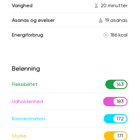
Varighed
20 minutter
Asanas og øvelser
19 asanas
Energiforbrug
186 kcal
Belønning
Fleksibilitet
143
Udholdenhed
183
Koncentration
172
Styrke
171