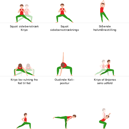
Squat sidebenstræk
Squat
Stående
Kriya
sidebensstrækningsstilling
halvmånestilling
Kriya lav rulning fra
Gudinde Kali-
Kriya af Anjanas
fod til fod
positur
søns udfald