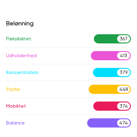
Belønning
Fleksibilitet
367
Udholdenhed
413
Koncentration
379
Styrke
448
Mobilitet
374
Balance
474