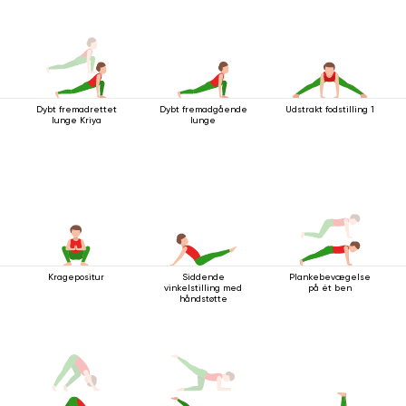
Dybt fremadrettet
Dybt fremadgående
Udstrakt fodstilling 1
lunge Kriya
lunge
Kragepositur
Siddende
Plankebevægelse
vinkelstilling med
på ét ben
håndstøtte