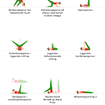
Benbevægelse hos
Kattebevægelse på
Hjørnepositur
nedadvendt hund
albuer med benet
trukket tilbage
Vinkelbevægelse i
Liggende
Liggende
liggende stilling
hoftestyrkende
benforlængelser
stilling
Bevægelse i
Afslapningsstilling 2
Skulderstand
uendelighedsposition
Benløft og Sænk
Kriya