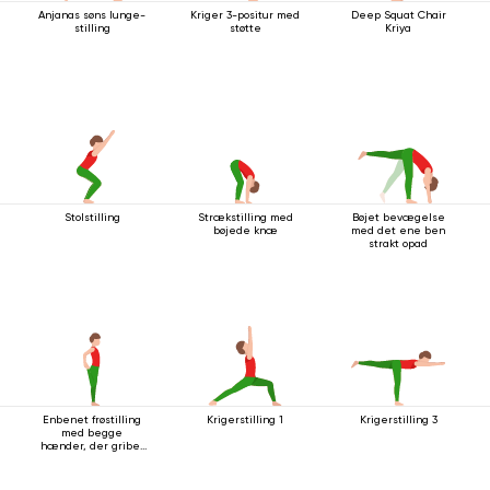
Anjanas søns lunge-
Kriger 3-positur med
Deep Squat Chair
stilling
støtte
Kriya
Stolstilling
Strækstilling med
Bøjet bevægelse
bøjede knæ
med det ene ben
strakt opad
Enbenet frøstilling
Krigerstilling 1
Krigerstilling 3
med begge
hænder, der griber
fat i foden