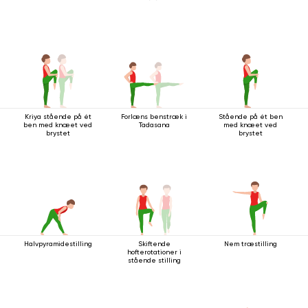
Kriya stående på ét
Forlæns benstræk i
Stående på ét ben
ben med knæet ved
Tadasana
med knæet ved
brystet
brystet
Halvpyramidestilling
Skiftende
Nem træstilling
hofterotationer i
stående stilling