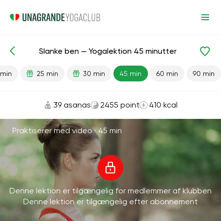
Slanke ben — Yogalektion 45 minutter
Færdiglavede lektioner
Ben
 min
25 min
30 min
45 min
60 min
90 min
39 asanas
2455 point
410 kcal
Praktiserer med video ·
45 min
Denne lektion er tilgængelig for medlemmer af klubben
Denne lektion er tilgængelig efter abonnement