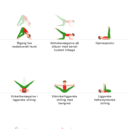
Tågang hos
Kattebevægelse på
Hjørnepositur
nedadvendt hund
albuer med benet
trukket tilbage
Vinkelbevægelse i
Vidvinkelliggende
Liggende
liggende stilling
stilling med
hoftestyrkende
bengreb
stilling