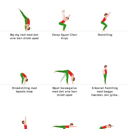
Bøj dig ned med det
Deep Squat Chair
Stolstilling
ene ben strakt opad
Kriya
Strækstilling med
Bøjet bevægelse
Enbenet frøstilling
bøjede knæ
med det ene ben
med begge
strakt opad
hænder, der griber
fat i foden