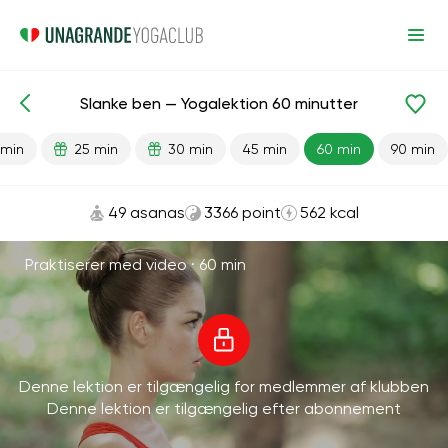
Slanke ben — Yogalektion 60 minutter
Færdiglavede lektioner
Ben
 min
25 min
30 min
45 min
60 min
90 min
49 asanas
3366 point
562 kcal
Praktiserer med video ·
60 min
Denne lektion er tilgængelig for medlemmer af klubben
Denne lektion er tilgængelig efter abonnement