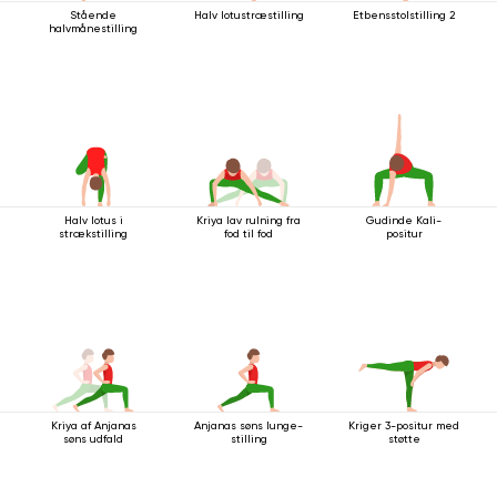
Stående
Halv lotustræstilling
Etbensstolstilling 2
halvmånestilling
Halv lotus i
Kriya lav rulning fra
Gudinde Kali-
strækstilling
fod til fod
positur
Kriya af Anjanas
Anjanas søns lunge-
Kriger 3-positur med
søns udfald
stilling
støtte