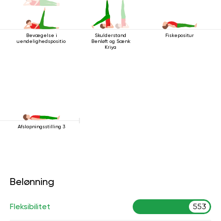
Bevægelse i
Fiskepositur
Skulderstand
uendelighedsposition
Benløft og Sænk
Kriya
Afslapningsstilling 3
Belønning
Fleksibilitet
553