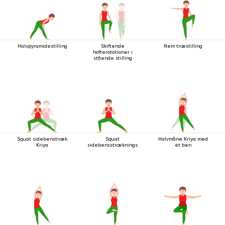
Halvpyramidestilling
Skiftende
Nem træstilling
hofterotationer i
stående stilling
Squat sidebenstræk
Squat
Halvmåne Kriya med
Kriya
sidebensstrækningsstilling
ét ben