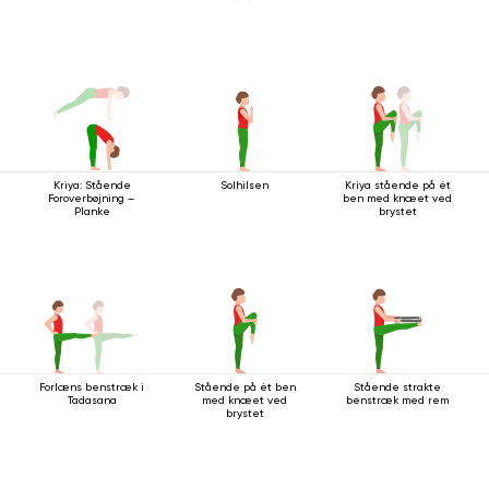
Kriya: Stående
Solhilsen
Kriya stående på ét
Foroverbøjning –
ben med knæet ved
Planke
brystet
Forlæns benstræk i
Stående på ét ben
Stående strakte
Tadasana
med knæet ved
benstræk med rem
brystet