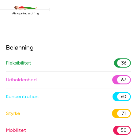
Afslapningsstilling
Belønning
Fleksibilitet
36
Udholdenhed
67
Koncentration
60
Styrke
71
Mobilitet
50