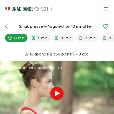
Smuk presse — Yogalektion 10 minutter
Færdiglavede lektioner
Trykke
10 min
15 min
20 min
25 min
30 
10 asanas
354 point
48 kcal
Praktiserer med video ·
10 min