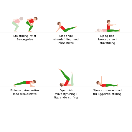
Stolstilling Twist
Siddende
Op og ned
Bevægelse
vinkelstilling med
bevægelse i
håndstøtte
stavstilling
Firbenet stavpositur
Dynamisk
Stræk armene opad
med albuestøtte
mavestyrkning i
fra liggende stilling
liggende stilling