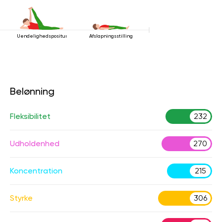
Uendelighedspositur
Afslapningsstilling
Belønning
Fleksibilitet
232
Udholdenhed
270
Koncentration
215
Styrke
306