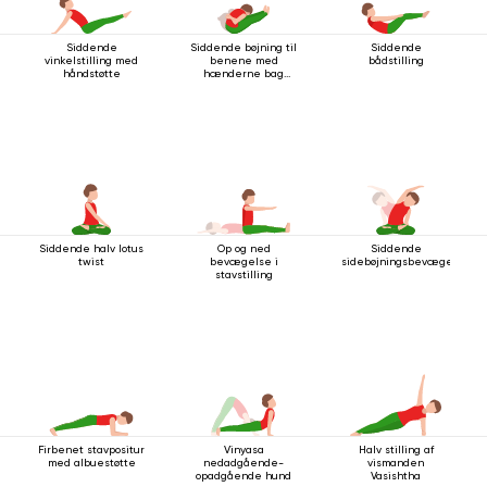
Siddende
Siddende bøjning til
Siddende
vinkelstilling med
benene med
bådstilling
håndstøtte
hænderne bag
ryggen
Siddende halv lotus
Op og ned
Siddende
twist
bevægelse i
sidebøjningsbevægelse
stavstilling
Firbenet stavpositur
Vinyasa
Halv stilling af
med albuestøtte
nedadgående-
vismanden
opadgående hund
Vasishtha