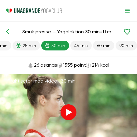
Smuk presse — Yogalektion 30 minutter
Færdiglavede lektioner
Trykke
 min
25 min
30 min
45 min
60 min
90 min
26 asanas
1555 point
214 kcal
Praktiserer med video ·
30 min