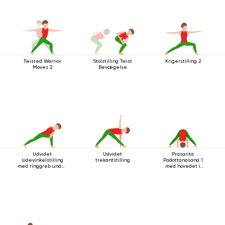
Twisted Warrior
Stolstilling Twist
Krigerstilling 2
Moves 2
Bevægelse
Udvidet
Udvidet
Prasarita
sidevinkelstilling
trekantstilling
Padottanasana 1
med ringgreb under
med hovedet i
knæet
gulvet