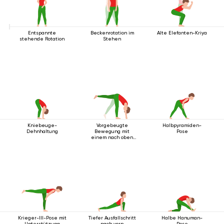
Entspannte
Beckenrotation im
Alte Elefanten-Kriya
stehende Rotation
Stehen
Kniebeuge-
Vorgebeugte
Halbpyramiden-
Dehnhaltung
Bewegung mit
Pose
einem nach oben
ausgestreckten
Bein
Krieger-III-Pose mit
Tiefer Ausfallschritt
Halbe Hanuman-
Unterstützung
nach vorn
Pose