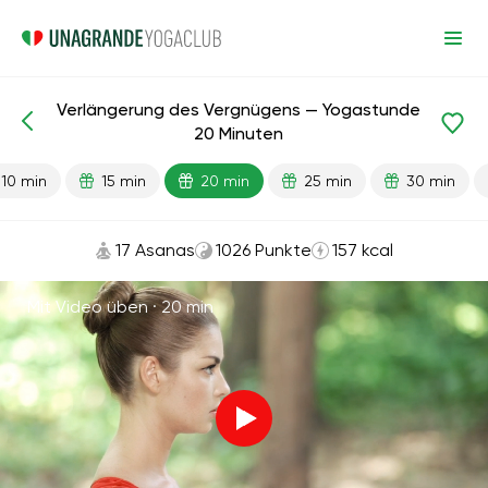
Verlängerung des Vergnügens — Yogastunde
Fertige Lektionen
Sex
Energie
20 Minuten
10 min
15 min
20 min
25 min
30 min
17 Asanas
1026 Punkte
157 kcal
Mit Video üben ·
20 min