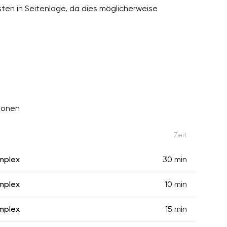
ten in Seitenlage, da dies möglicherweise
tionen
Zeit
mplex
30 min
mplex
10 min
mplex
15 min