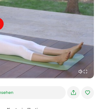
innerer frieden
01:27
morgenträume
01:34
waldkühlung
05:00
Instruktor-Stimme
sommerregen
02:00
bergstille
02:00
seebrise
02:00
die stimme des winds
02:00
frühlingswald
02:00
nsehen