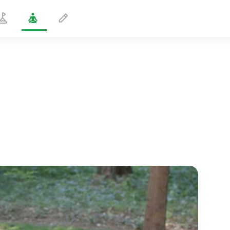
Entspannungshaltung
2 min
flucht der seele
01:44