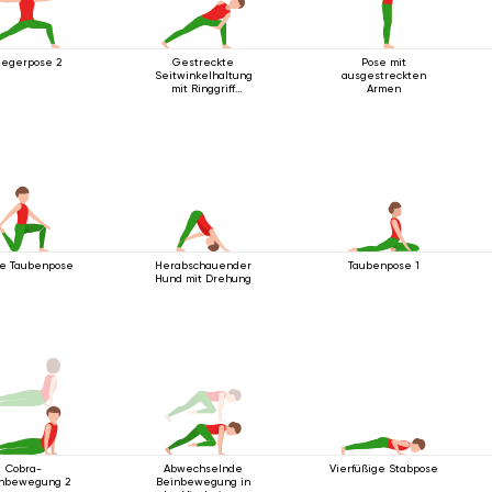
iegerpose 2
Gestreckte
Pose mit
Seitwinkelhaltung
ausgestreckten
mit Ringgriff
Armen
unterhalb des Knies
e Taubenpose
Herabschauender
Taubenpose 1
Hund mit Drehung
Cobra-
Abwechselnde
Vierfüßige Stabpose
hbewegung 2
Beinbewegung in