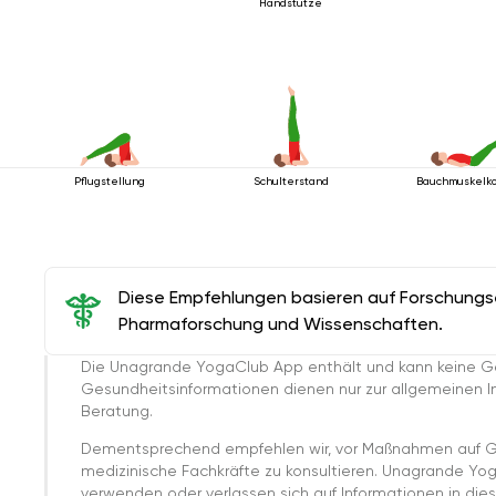
Handstütze
Pflugstellung
Schulterstand
Bauchmuskelko
Diese Empfehlungen basieren auf Forschungser
Pharmaforschung und Wissenschaften.
Die Unagrande YogaClub App enthält und kann keine G
Gesundheitsinformationen dienen nur zur allgemeinen Inf
Beratung.
Dementsprechend empfehlen wir, vor Maßnahmen auf G
medizinische Fachkräfte zu konsultieren. Unagrande Yo
verwenden oder verlassen sich auf Informationen in dies