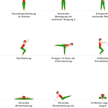
Ganzkörperdehnung
Stehende
Entspann
im Stehen
Bewegung mit
stehende Rot
seitlicher Neigung 2
Stuhlhaltung
Krieger-III-Pose mit
Kraftvoll
Unterstützung
Grundhalt
Sitzende
Sitzende
Einfaches yog
Winkelhaltung
Winkelhaltung mit
Siegel