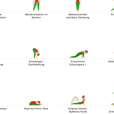
te
Beckenrotation im
Abwechselnde
Kr
ation
Stehen
vertikale Dehnung
e
Kniebeuge-
Erweiterte
Halb
ung
Dehnhaltung
Echsenpose 1
isches
Kopf-auf-Knie-Pose
Vinyasa Herab-
Aufwärts Hund
Dre