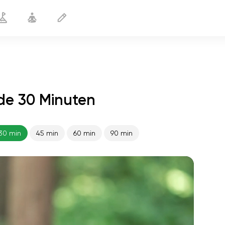
de 30 Minuten
Gesunder Schlaf
30 min
30 min
45 min
60 min
90 min
flucht der seele
01:44
innerer frieden
01:27