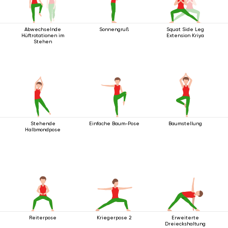
Abwechselnde
Sonnengruß
Squat Side Leg
Hüftrotationen im
Extension Kriya
Stehen
Stehende
Einfache Baum-Pose
Baumstellung
Halbmondpose
Reiterpose
Kriegerpose 2
Erweiterte
Dreieckshaltung