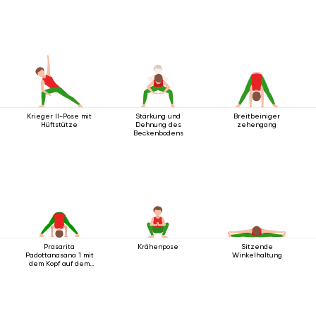
Krieger II-Pose mit
Stärkung und
Breitbeiniger
Hüftstütze
Dehnung des
zehengang
Beckenbodens
Prasarita
Krähenpose
Sitzende
Padottanasana 1 mit
Winkelhaltung
dem Kopf auf dem
Boden