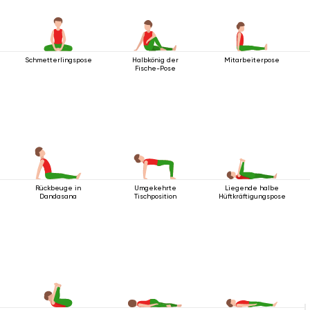
Schmetterlingspose
Halbkönig der
Mitarbeiterpose
Fische-Pose
Rückbeuge in
Umgekehrte
Liegende halbe
Dandasana
Tischposition
Hüftkräftigungspose