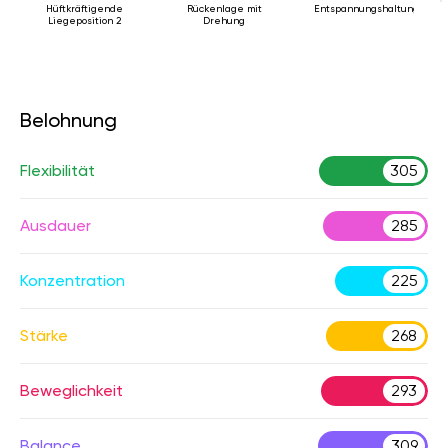
Hüftkräftigende
Rückenlage mit
Entspannungshaltung
Liegeposition 2
Drehung
Belohnung
Flexibilität
305
Ausdauer
285
Konzentration
225
Stärke
268
Beweglichkeit
293
Balance
309