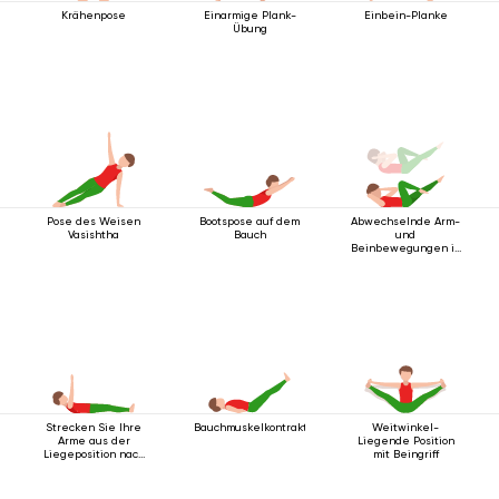
Krähenpose
Einarmige Plank-
Einbein-Planke
Übung
Pose des Weisen
Bootspose auf dem
Abwechselnde Arm-
Vasishtha
Bauch
und
Beinbewegungen in
Rückenlage
Strecken Sie Ihre
Bauchmuskelkontraktionshaltung
Weitwinkel-
Arme aus der
Liegende Position
Liegeposition nach
mit Beingriff
oben