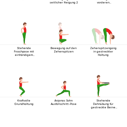
seitlicher Neigung 2
vorderen
Körperlinie
Stehende
Bewegung auf den
Zehenspitzengang
Froschpose mit
Zehenspitzen
in gestreckter
einhändigem
Haltung
Fußgriff
Kraftvolle
Anjanas Sohn
Stehende
Grundhaltung
Ausfallschritt-Pose
Dehnübung für
gestreckte Beine
mit Gurt