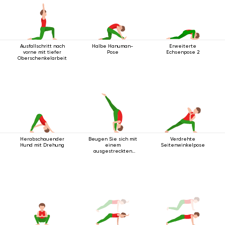
Ausfallschritt nach
Halbe Hanuman-
Erweiterte
vorne mit tiefer
Pose
Echsenpose 2
Oberschenkelarbeit
Herabschauender
Beugen Sie sich mit
Verdrehte
Hund mit Drehung
einem
Seitenwinkelpose
ausgestreckten
Bein nach oben vor.