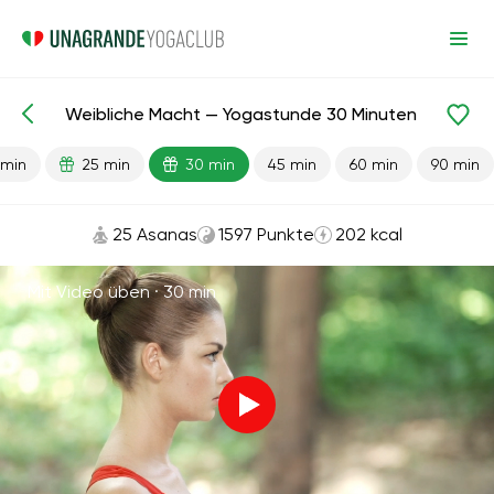
Weibliche Macht — Yogastunde 30 Minuten
Fertige Lektionen
Sex
 min
25 min
30 min
45 min
60 min
90 min
25 Asanas
1597 Punkte
202 kcal
Mit Video üben ·
30 min