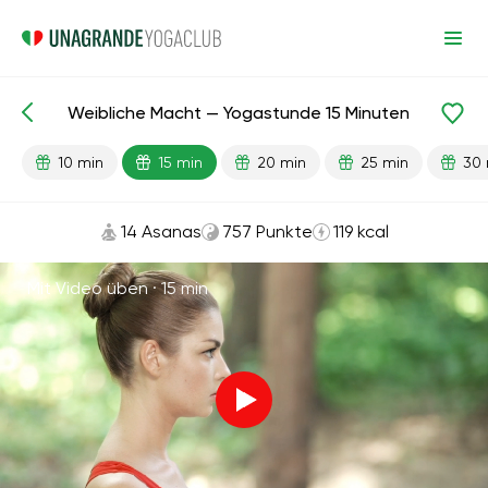
Weibliche Macht — Yogastunde 15 Minuten
Fertige Lektionen
Sex
10 min
15 min
20 min
25 min
30 
14 Asanas
757 Punkte
119 kcal
Mit Video üben ·
15 min