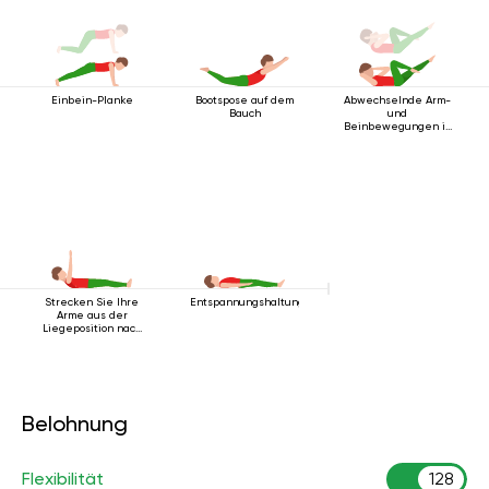
Einbein-Planke
Bootspose auf dem
Abwechselnde Arm-
Bauch
und
Beinbewegungen in
Rückenlage
Strecken Sie Ihre
Entspannungshaltung
Arme aus der
Liegeposition nach
oben
Belohnung
Flexibilität
128