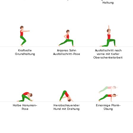
Haltung
Kraftvolle
Anjanas Sohn
Ausfallschritt nach
Grundhaltung
Ausfallschritt-Pose
vorne mit tiefer
Oberschenkelarbeit
Halbe Hanuman-
Herabschauender
Einarmige Plank-
Pose
Hund mit Drehung
Übung