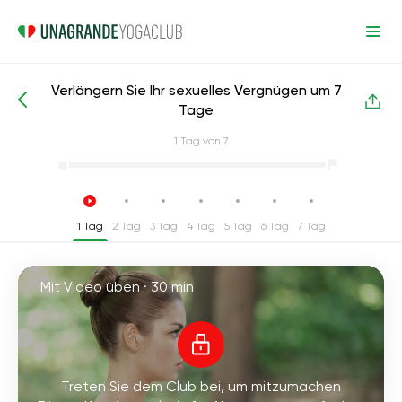
Verlängern Sie Ihr sexuelles Vergnügen um 7
Intensive Yoga-Kurse
Sex
Tage
1
Tag von 7
1 Tag
2 Tag
3 Tag
4 Tag
5 Tag
6 Tag
7 Tag
Mit Video üben ·
30 min
Treten Sie dem Club bei, um mitzumachen