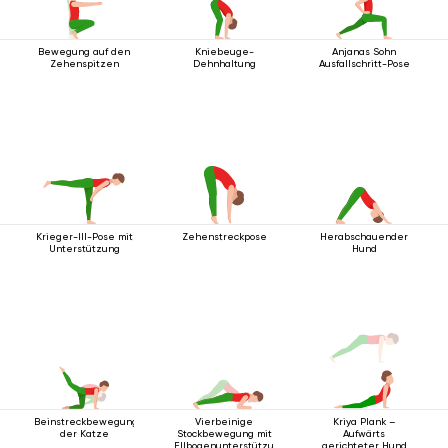
Bewegung auf den
Kniebeuge-
Anjanas Sohn
Zehenspitzen
Dehnhaltung
Ausfallschritt-Pose
Krieger-III-Pose mit
Zehenstreckpose
Herabschauender
Unterstützung
Hund
Beinstreckbewegung
Vierbeinige
Kriya Plank –
der Katze
Stockbewegung mit
Aufwärts
Ellbogenunterstützung
gerichteter Hund