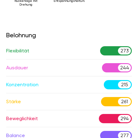
Rückenlage mit
Entspannungshaltung
Drehung
Belohnung
Flexibilität
273
Ausdauer
244
Konzentration
215
Stärke
261
Beweglichkeit
294
Balance
277