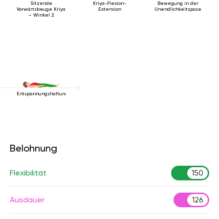
Sitzende
Kriya-Flexion-
Bewegung in der
Vorwärtsbeuge Kriya
Extension
Unendlichkeitspose
– Winkel 2
Entspannungshaltung
Belohnung
Flexibilität
150
Ausdauer
126