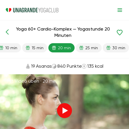
Yoga 60+ Cardio-Komplex — Yogastunde 20
Fertige Lektionen
Alter
Minuten
10 min
15 min
20 min
25 min
30 min
19 Asanas
840 Punkte
135 kcal
Mit Video üben ·
20 min