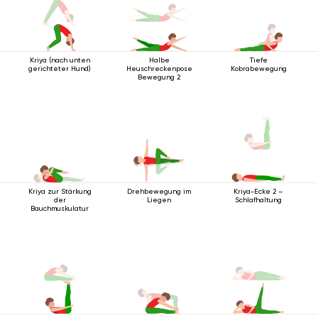
Kriya (nach unten
Halbe
Tiefe
gerichteter Hund)
Heuschreckenpose
Kobrabewegung
Bewegung 2
Kriya zur Stärkung
Drehbewegung im
Kriya-Ecke 2 –
der
Liegen
Schlafhaltung
Bauchmuskulatur