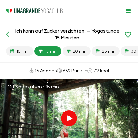
Ich kann auf Zucker verzichten. — Yogastunde
Fertige Lektionen
Gewohnheiten
15 Minuten
10 min
15 min
20 min
25 min
30 
16 Asanas
669 Punkte
72 kcal
Mit Video üben ·
15 min