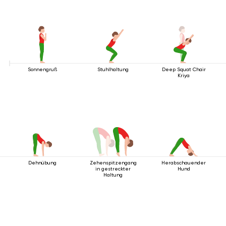
Sonnengruß
Stuhlhaltung
Deep Squat Chair
Kriya
Dehnübung
Zehenspitzengang
Herabschauender
in gestreckter
Hund
Haltung