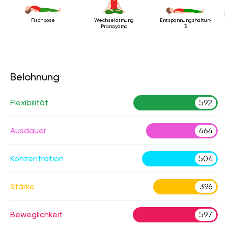
Fischpose
Wechselatmung
Entspannungshaltung
Pranayama
3
Belohnung
Flexibilität
592
Ausdauer
464
Konzentration
504
Stärke
396
Beweglichkeit
597