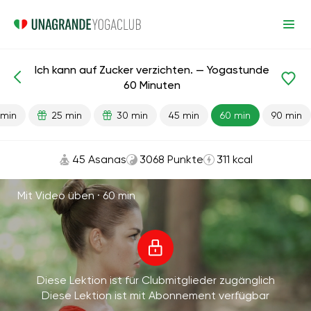
Ich kann auf Zucker verzichten. — Yogastunde
Fertige Lektionen
Gewohnheiten
60 Minuten
 min
25 min
30 min
45 min
60 min
90 min
45 Asanas
3068 Punkte
311 kcal
Mit Video üben ·
60 min
Diese Lektion ist für Clubmitglieder zugänglich
Diese Lektion ist mit Abonnement verfügbar