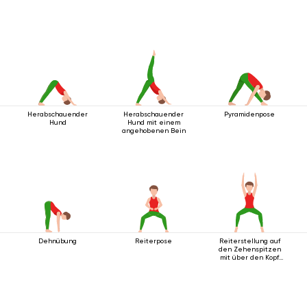
Herabschauender
Herabschauender
Pyramidenpose
Hund
Hund mit einem
angehobenen Bein
Dehnübung
Reiterpose
Reiterstellung auf
den Zehenspitzen
mit über den Kopf
ausgestreckten
Armen.