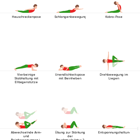
Heuschreckenpose
Schlangenbewegung
Kobra-Pose
Vierbeinige
Unendlichkeitspose
Drehbewegung im
Stabhaltung mit
mit Beinheben
Liegen
Ellbogenstütze
Abwechselnde Arm-
Übung zur Stärkung
Entspannungshaltung
und
der
Beinbewegungen in
Bauchmuskulatur 2