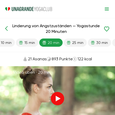
Linderung von Angstzuständen — Yogastunde
Fertige Lektionen
Depression
Anti-Stress
20 Minuten
10 min
15 min
20 min
25 min
30 min
21 Asanas
893 Punkte
122 kcal
Mit Video üben ·
20 min