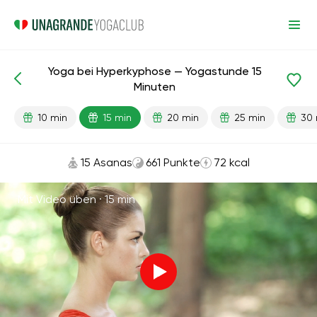
Yoga bei Hyperkyphose — Yogastunde 15
Fertige Lektionen
Zurück
Minuten
10 min
15 min
20 min
25 min
30 
15 Asanas
661 Punkte
72 kcal
Mit Video üben ·
15 min