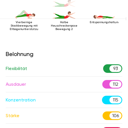
Vierbeinige
Halbe
Entspannungshaltung
Stockbewegung mit
Heuschreckenpose
Ellbogenunterstützung
Bewegung 2
Belohnung
Flexibilität
93
Ausdauer
112
Konzentration
115
Stärke
106