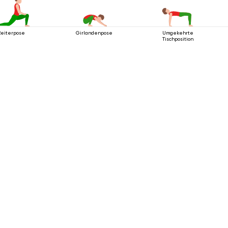
Reiterpose
Girlandenpose
Umgekehrte
Tischposition