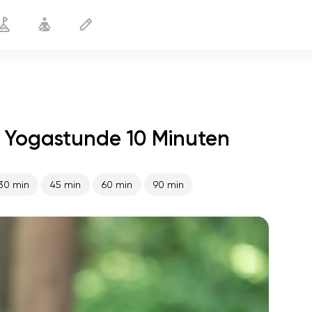
 Yogastunde 10 Minuten
Während der Menstruation
10 min
30 min
45 min
60 min
90 min
flucht der seele
01:44
innerer frieden
01:27