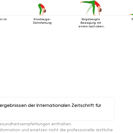
on im
Kniebeuge-
Vorgebeugte
Dehnhaltung
Bewegung mit
einem nach oben
ausgestreckten
Bein
gebnissen der Internationalen Zeitschrift für
esundheitsempfehlungen enthalten.
ormation und ersetzen nicht die professionelle ärztliche