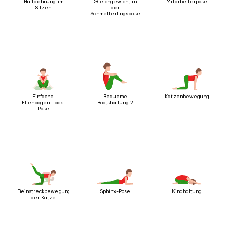
Hüftdehnung im
Gleichgewicht in
Mitarbeiterpose
Sitzen
der
Schmetterlingspose
Einfache
Bequeme
Katzenbewegung
Ellenbogen-Lock-
Bootshaltung 2
Pose
Beinstreckbewegung
Sphinx-Pose
Kindhaltung
der Katze