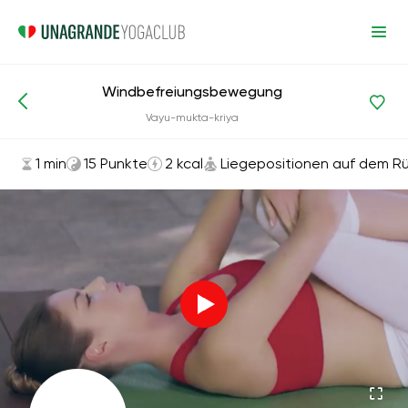
Windbefreiungsbewegung
Asanas und Übungen
Liegepositionen auf dem Rücken
Vayu-mukta-kriya
1 min
15 Punkte
2 kcal
Liegepositionen auf dem R