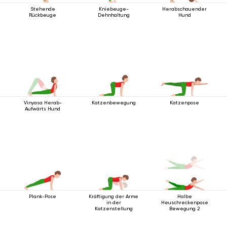
Stehende
Kniebeuge-
Herabschauender
Rückbeuge
Dehnhaltung
Hund
Vinyasa Herab-
Katzenbewegung
Katzenpose
Aufwärts Hund
Plank-Pose
Kräftigung der Arme
Halbe
in der
Heuschreckenpose
Katzenstellung
Bewegung 2