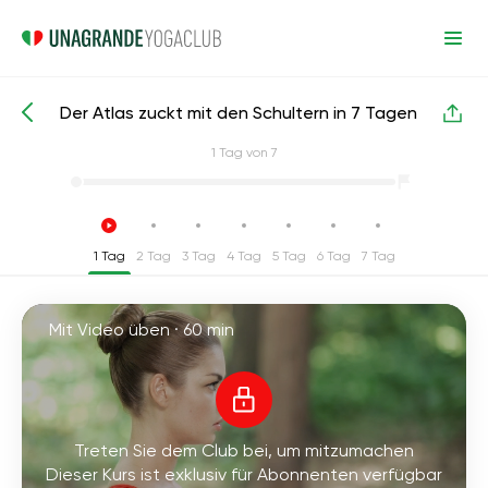
Der Atlas zuckt mit den Schultern in 7 Tagen
Intensive Yoga-Kurse
Schultern
1
Tag von 7
1 Tag
2 Tag
3 Tag
4 Tag
5 Tag
6 Tag
7 Tag
Mit Video üben ·
60 min
Treten Sie dem Club bei, um mitzumachen
Dieser Kurs ist exklusiv für Abonnenten verfügbar