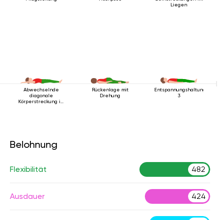
Liegen
Abwechselnde
Rückenlage mit
Entspannungshaltung
diagonale
Drehung
3
Körperstreckung im
Liegen
Belohnung
Flexibilität
482
Ausdauer
424