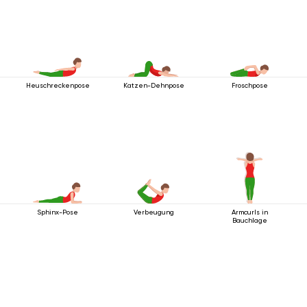
Heuschreckenpose
Katzen-Dehnpose
Froschpose
Sphinx-Pose
Verbeugung
Armcurls in
Bauchlage