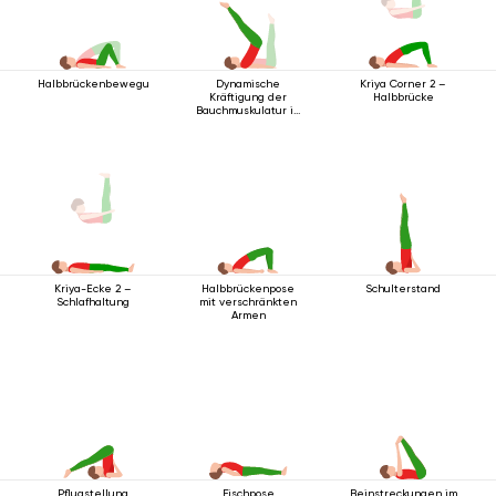
Halbbrückenbewegung
Dynamische
Kriya Corner 2 –
Kräftigung der
Halbbrücke
Bauchmuskulatur in
Rückenlage
Halbbrückenpose
Schulterstand
Kriya-Ecke 2 –
mit verschränkten
Schlafhaltung
Armen
Pflugstellung
Fischpose
Beinstreckungen im