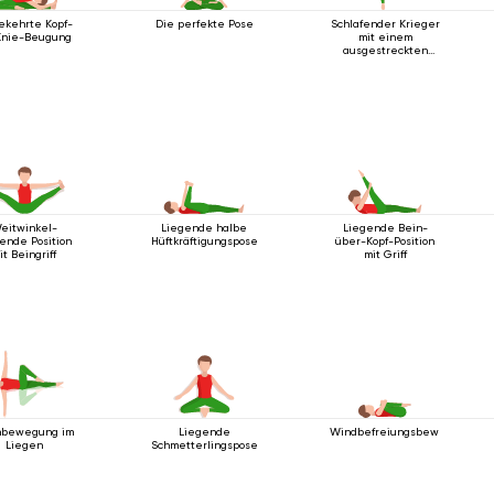
kehrte Kopf-
Die perfekte Pose
Schlafender Krieger
Knie-Beugung
mit einem
ausgestreckten
Bein
eitwinkel-
Liegende halbe
Liegende Bein-
ende Position
Hüftkräftigungspose
über-Kopf-Position
it Beingriff
mit Griff
hbewegung im
Liegende
Windbefreiungsbewegung
Liegen
Schmetterlingspose