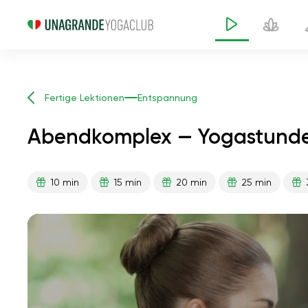
Fertige Lektionen
Entspannung
Abendkomplex — Yogastunde
10 min
15 min
20 min
25 min