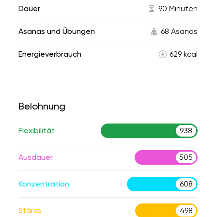
Dauer
90 Minuten
Asanas und Übungen
68 Asanas
Energieverbrauch
629 kcal
Belohnung
Flexibilität
938
Ausdauer
505
Konzentration
608
Stärke
498