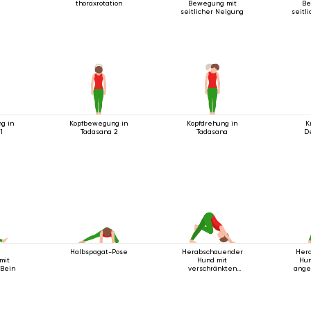
thoraxrotation
Bewegung mit
Be
seitlicher Neigung
seitl
g in
Kopfbewegung in
Kopfdrehung in
K
1
Tadasana 2
Tadasana
D
e
Halbspagat-Pose
Herabschauender
Her
mit
Hund mit
Hun
 Bein
verschränkten
ange
Beinen