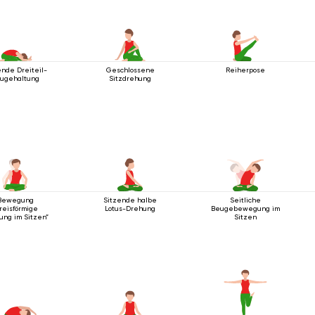
ende Dreiteil-
Geschlossene
Reiherpose
ugehaltung
Sitzdrehung
Bewegung
Sitzende halbe
Seitliche
reisförmige
Lotus-Drehung
Beugebewegung im
ung im Sitzen“
Sitzen