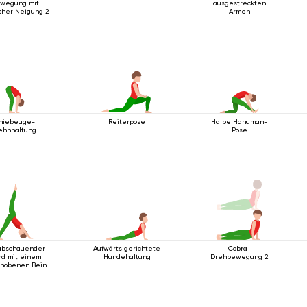
wegung mit
ausgestreckten
icher Neigung 2
Armen
niebeuge-
Reiterpose
Halbe Hanuman-
ehnhaltung
Pose
abschauender
Aufwärts gerichtete
Cobra-
d mit einem
Hundehaltung
Drehbewegung 2
hobenen Bein