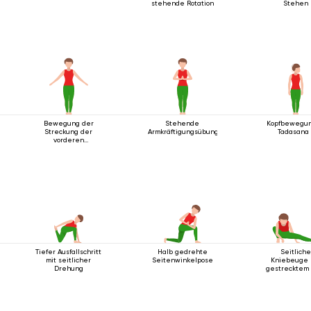
stehende Rotation
Stehen
Bewegung der
Stehende
Kopfbewegun
Streckung der
Armkräftigungsübung
Tadasana 
vorderen
Körperlinie
Tiefer Ausfallschritt
Halb gedrehte
Seitlich
mit seitlicher
Seitenwinkelpose
Kniebeuge 
Drehung
gestrecktem