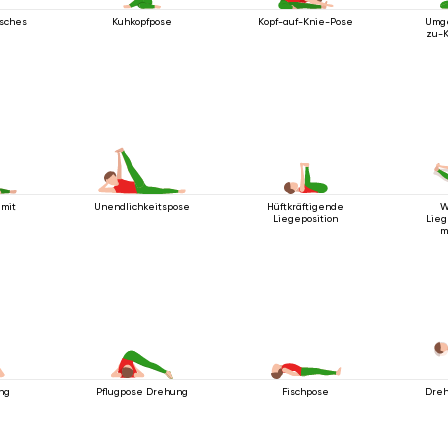
isches
Kuhkopfpose
Kopf-auf-Knie-Pose
Umge
zu-
mit
Unendlichkeitspose
Hüftkräftigende
W
Liegeposition
Lieg
m
ung
Pflugpose Drehung
Fischpose
Dre