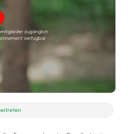
morgenträume
01:34
Instruktor-Stimme
waldkühlung
05:00
bmitglieder zugänglich
Musik
sommerregen
02:00
Abonnement verfügbar
bergstille
02:00
seebrise
02:00
die stimme des winds
02:00
frühlingswald
02:00
eitreten