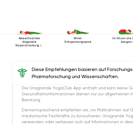
Abwechselnde
Wind-
Im Sitzen die
diagonale
Entspannungspose
beugen
Körperstreckung im
Liegen
Diese Empfehlungen basieren auf Forschungser
Pharmaforschung und Wissenschaften.
Die Unagrande YogaClub App enthält und kann keine G
Gesundheitsinformationen dienen nur zur allgemeinen Inf
Beratung.
Dementsprechend empfehlen wir, vor Maßnahmen auf G
medizinische Fachkräfte zu konsultieren. Unagrande Yo
verwenden oder verlassen sich auf Informationen in dies