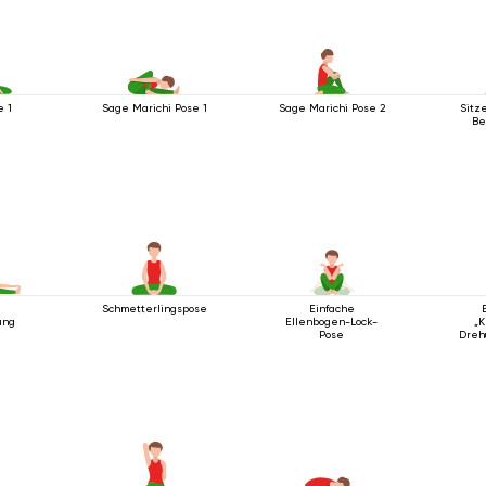
e 1
Sage Marichi Pose 1
Sage Marichi Pose 2
Sitz
Be
e
Schmetterlingspose
Einfache
ung
Ellenbogen-Lock-
„K
Pose
Dreh