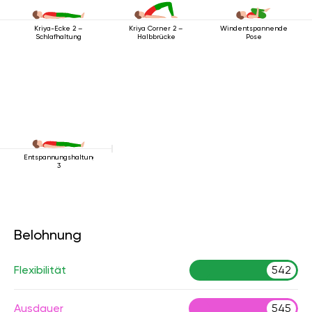
Windentspannende
Kriya-Ecke 2 –
Kriya Corner 2 –
Pose
Schlafhaltung
Halbbrücke
Entspannungshaltung
3
Belohnung
Flexibilität
542
Ausdauer
545