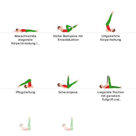
Abwechselnde
Halbe Bootspose mit
Umgekehrte
diagonale
Knieabduktion
Körperhaltung
Körperstreckung im
Liegen
Pflugstellung
Scherenpose
Liegende Position
mit geradem
Fußgriff und
Unterstützung