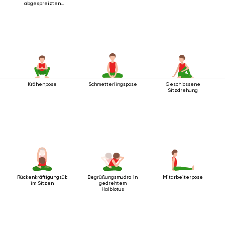
abgespreizten
Beinen
Krähenpose
Schmetterlingspose
Geschlossene
Sitzdrehung
Rückenkräftigungsübungen
Begrüßungsmudra in
Mitarbeiterpose
im Sitzen
gedrehtem
Halblotus