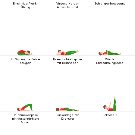
Einarmige Plank-
Vinyasa Herab-
Schlangenbewegung
Übung
Aufwärts Hund
Im Sitzen die Beine
Unendlichkeitspose
Wind-
beugen
mit Beinheben
Entspannungspose
Halbbrückenpose
Rückenlage mit
Eckpose 2
mit verschränkten
Drehung
Armen