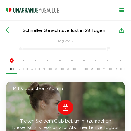
Schneller Gewichtsverlust in 28 Tagen
Intensive Yoga-Kurse
Gewichtsverlust
1
Tag von 28
1 Tag
2 Tag
3 Tag
4 Tag
5 Tag
6 Tag
7 Tag
8 Tag
9 Tag
10 Tag
1
Mit Video üben ·
60 min
Treten Sie dem Club bei, um mitzumachen
Dieser Kurs ist exklusiv für Abonnenten verfügbar