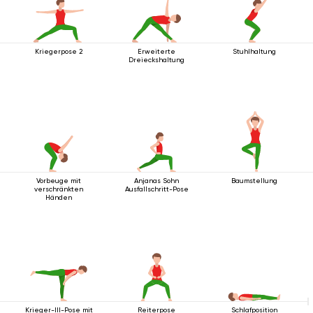
Kriegerpose 2
Erweiterte
Stuhlhaltung
Dreieckshaltung
Vorbeuge mit
Anjanas Sohn
Baumstellung
verschränkten
Ausfallschritt-Pose
Händen
Krieger-III-Pose mit
Reiterpose
Schlafposition