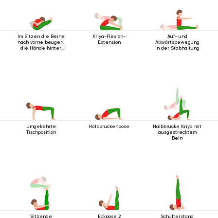
Im Sitzen die Beine
Kriya-Flexion-
Auf- und
nach vorne beugen,
Extension
Abwärtsbewegung
die Hände hinter
in der Stabhaltung
dem Rücken
verschränkt.
Umgekehrte
Halbbrückenpose
Halbbrücke Kriya mit
Tischposition
ausgestrecktem
Bein
Sitzende
Eckpose 2
Schulterstand