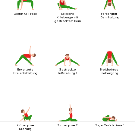
Göttin Kali Pose
Seitliche
Fersengriff-
Kniebeuge mit
Dehnhaltung
gestrecktem Bein
Erweiterte
Gestreckte
Breitbeiniger
Dreieckshaltung
Fußstellung 1
zehengang
Krähenpose
Taubenpose 2
Sage Marichi Pose 1
Drehung