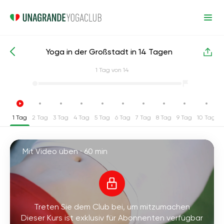
Yoga in der Großstadt in 14 Tagen
Intensive Yoga-Kurse
Anti-Stress
1
Tag von 14
1 Tag
2 Tag
3 Tag
4 Tag
5 Tag
6 Tag
7 Tag
8 Tag
9 Tag
10 Tag
1
Mit Video üben ·
60 min
Treten Sie dem Club bei, um mitzumachen
Dieser Kurs ist exklusiv für Abonnenten verfügbar