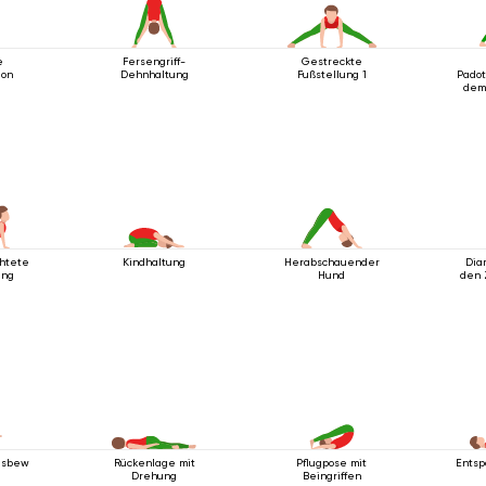
e
Fersengriff-
Gestreckte
ion
Dehnhaltung
Fußstellung 1
Padot
dem
chtete
Kindhaltung
Herabschauender
Dia
ung
Hund
den 
gsbewegung
Rückenlage mit
Pflugpose mit
Entsp
Drehung
Beingriffen