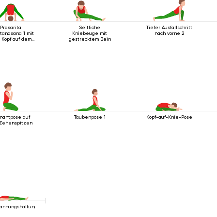
Prasarita
Seitliche
Tiefer Ausfallschritt
tanasana 1 mit
Kniebeuge mit
nach vorne 2
 Kopf auf dem
gestrecktem Bein
Boden
mantpose auf
Taubenpose 1
Kopf-auf-Knie-Pose
Zehenspitzen
annungshaltung