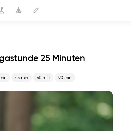
ogastunde 25 Minuten
min
45 min
60 min
90 min
flucht der seele
01:44
innerer frieden
01:27