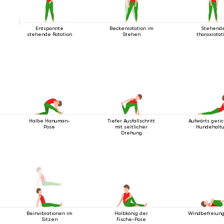
Entspannte
Beckenrotation im
Stehend
stehende Rotation
Stehen
thoraxrotat
Halbe Hanuman-
Tiefer Ausfallschritt
Aufwärts geri
Pose
mit seitlicher
Hundehalt
Drehung
Beinvibrationen im
Halbkönig der
Windbefreiun
Sitzen
Fische-Pose