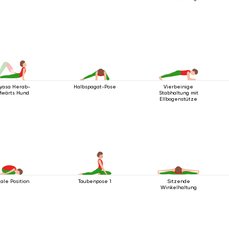
nyasa Herab-
Halbspagat-Pose
Vierbeinige
fwärts Hund
Stabhaltung mit
Ellbogenstütze
tale Position
Taubenpose 1
Sitzende
Winkelhaltung