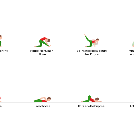
chritt
Halbe Hanuman-
Beinstreckbewegung
Vi
n
Pose
der Katze
Au
se
Froschpose
Katzen-Dehnpose
Fö