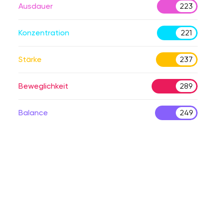
Ausdauer
223
Konzentration
221
Stärke
237
Beweglichkeit
289
Balance
249