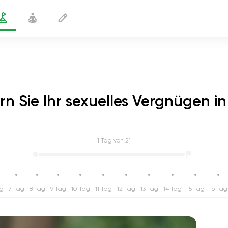
rn Sie Ihr sexuelles Vergnügen in
1
Tag von 21
ag
7 Tag
8 Tag
9 Tag
10 Tag
11 Tag
12 Tag
13 Tag
14 Tag
15 Tag
16 Tag