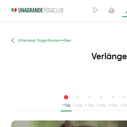
Intensive Yoga-Kurse
Sex
Verlänge
1 Tag
2 Tag
3 Tag
4 Tag
5 Tag
6 T