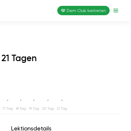
Dem Club beitreten
 21 Tagen
17 Tag
18 Tag
19 Tag
20 Tag
21 Tag
Lektionsdetails