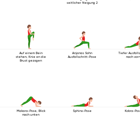
seitlicher Neigung 2
Auf einem Bein
Anjanas Sohn
Tiefer Ausfalls
stehen, Knie an die
Ausfallschritt-Pose
nach vor
Brust gezogen
Makara-Pose, Blick
Sphinx-Pose
Kobra-Po
nach unten