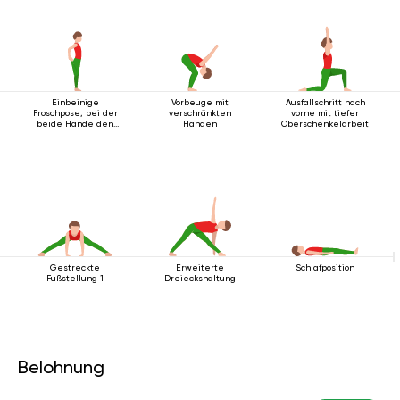
Einbeinige
Vorbeuge mit
Ausfallschritt nach
Froschpose, bei der
verschränkten
vorne mit tiefer
beide Hände den
Händen
Oberschenkelarbeit
Fuß umfassen
Gestreckte
Erweiterte
Schlafposition
Fußstellung 1
Dreieckshaltung
Belohnung