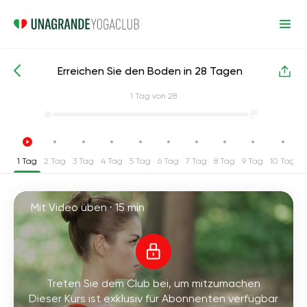
Erreichen Sie den Boden in 28 Tagen
Intensive Yoga-Kurse
Flexibilität
1
Tag von 28
1 Tag
2 Tag
3 Tag
4 Tag
5 Tag
6 Tag
7 Tag
8 Tag
9 Tag
10 Tag
1
Mit Video üben ·
15 min
Treten Sie dem Club bei, um mitzumachen
Dieser Kurs ist exklusiv für Abonnenten verfügbar