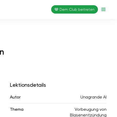
Dem Club beitreten
en
Lektionsdetails
Autor
Unagrande AI
Thema
Vorbeugung von
Blasenentzündung