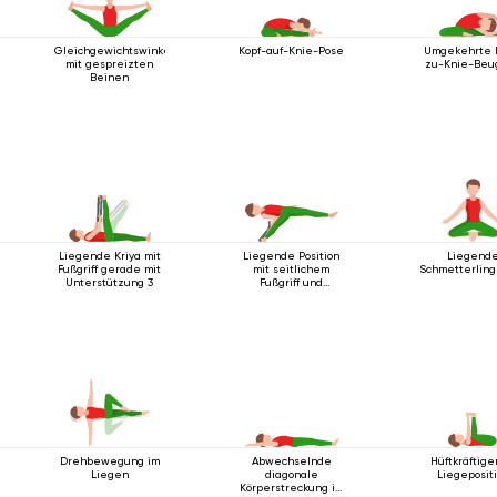
Gleichgewichtswinkelhaltung
Kopf-auf-Knie-Pose
Umgekehrte 
mit gespreizten
zu-Knie-Beu
Beinen
Liegende Kriya mit
Liegende Position
Liegend
Fußgriff gerade mit
mit seitlichem
Schmetterling
Unterstützung 3
Fußgriff und
Unterstützung
Drehbewegung im
Abwechselnde
Hüftkräftig
Liegen
diagonale
Liegeposit
Körperstreckung im