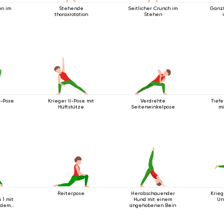
on im
Stehende
Seitlicher Crunch im
Ganz
thoraxrotation
Stehen
m-Pose
Krieger II-Pose mit
Verdrehte
Tiefe
Hüftstütze
Seitenwinkelpose
mi
a
Reiterpose
Herabschauender
Krieg
 1 mit
Hund mit einem
Un
 dem
angehobenen Bein