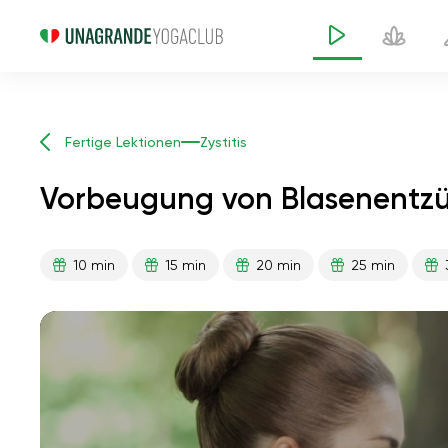
Fertige Lektionen
Zystitis
Vorbeugung von Blasenentz
10 min
15 min
20 min
25 min