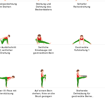
körperdehnung
Stärkung und
Schiefer
im Stehen
Dehnung des
Reiterdrehung
Beckenbodens
r Ausfallschritt
Seitliche
Gestreckte
t seitlicher
Kniebeuge mit
Fußstellung 1
Drehung
gestrecktem Bein
er-III-Pose mit
Auf einem Bein
Stehende
terstützung
stehen, Knie an die
Dehnübung für
Brust gezogen
gestreckte Beine
mit Gurt