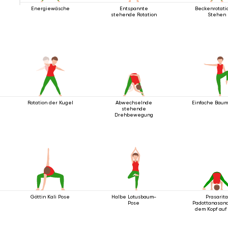
Energiewäsche
Entspannte
Beckenrotati
stehende Rotation
Stehen
Rotation der Kugel
Abwechselnde
Einfache Bau
stehende
Drehbewegung
Göttin Kali Pose
Halbe Lotusbaum-
Prasarit
Pose
Padottanasana
dem Kopf auf
Boden