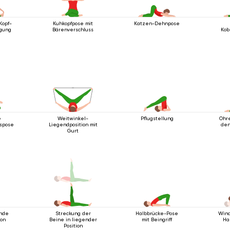
Kopf-
Kuhkopfpose mit
Katzen-Dehnpose
gung
Bärenverschluss
Ko
e
Weitwinkel-
Pflugstellung
Ohr
spose
Liegendposition mit
den
Gurt
ende
Streckung der
Halbbrücke-Pose
Wind
ion
Beine in liegender
mit Beingriff
Ha
Position