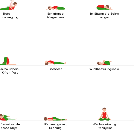
Tiefe
Schlafende
Im Sitzen die Beine
brabewegung
Kriegerpose
beugen
en-zwischen-
Fischpose
Windbefreiungsbewegung
-Knien-Pose
freisetzende
Rückenlage mit
Wechselatmung
lbpose Kriya
Drehung
Pranayama