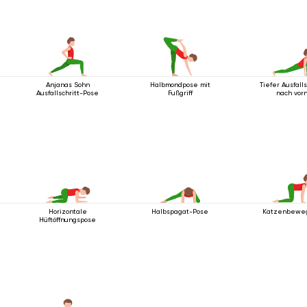
Anjanas Sohn
Halbmondpose mit
Tiefer Ausfalls
Ausfallschritt-Pose
Fußgriff
nach vor
Horizontale
Halbspagat-Pose
Katzenbewe
Hüftöffnungspose