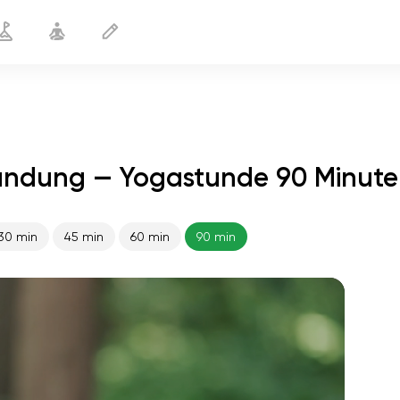
ündung — Yogastunde 90 Minut
30 min
45 min
60 min
90 min
flucht der seele
01:44
innerer frieden
01:27