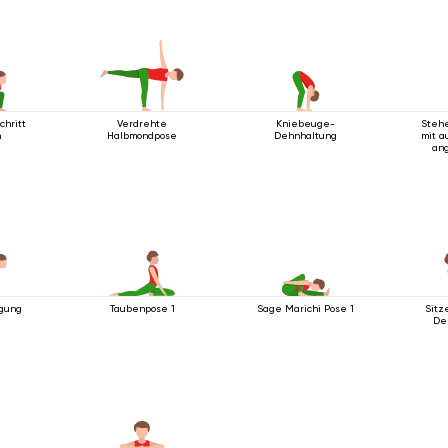
chritt
Verdrehte
Kniebeuge-
Steh
n
Halbmondpose
Dehnhaltung
mit 
an
Be
gung
Taubenpose 1
Sage Marichi Pose 1
Sitz
De