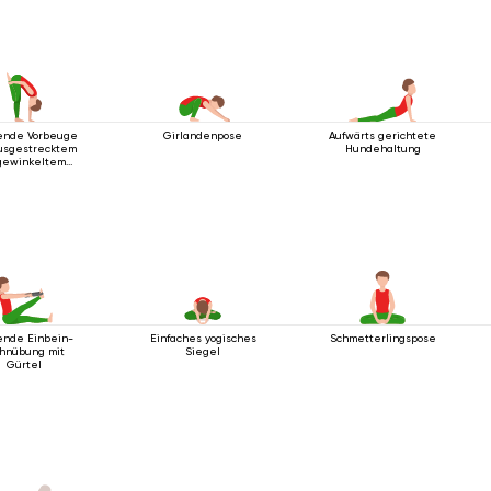
ende Vorbeuge
Girlandenpose
Aufwärts gerichtete
ausgestrecktem
Hundehaltung
gewinkeltem
in nach oben
ende Einbein-
Einfaches yogisches
Schmetterlingspose
hnübung mit
Siegel
Gürtel