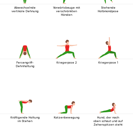
Abwechselnde
Vorwärtsbeuge mit
Stehende
vertikale Dehnung
verschränkten
Halbmondpose
Händen
Fersengriff-
Kriegerpose 2
Kriegerpose 1
Dehnhaltung
Kräftigende Haltung
Katzenbewegung
Hund, der nach
im Stehen
oben schaut und auf
Zehenspitzen steht