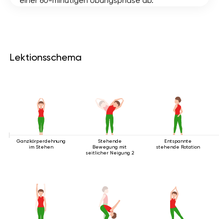
einer 60-minütigen Übungsphase ab.
Lektionsschema
Ganzkörperdehnung
Stehende
Entspannte
im Stehen
Bewegung mit
stehende Rotation
seitlicher Neigung 2