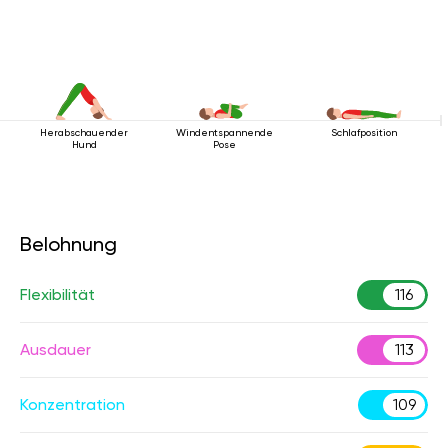
Herabschauender
Windentspannende
Schlafposition
Hund
Pose
Belohnung
Flexibilität
116
Ausdauer
113
Konzentration
109