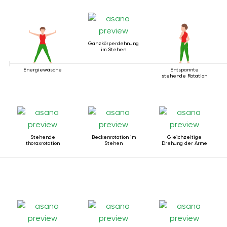
Ganzkörperdehnung
im Stehen
Energiewäsche
Entspannte
stehende Rotation
Stehende
Beckenrotation im
Gleichzeitige
thoraxrotation
Stehen
Drehung der Arme