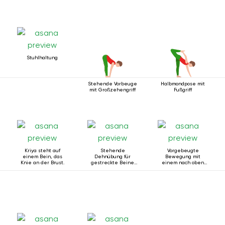
Stuhlhaltung
Stehende Vorbeuge
Halbmondpose mit
mit Großzehengriff
Fußgriff
Kriya steht auf
Stehende
Vorgebeugte
einem Bein, das
Dehnübung für
Bewegung mit
Knie an der Brust.
gestreckte Beine
einem nach oben
mit Gurt
ausgestreckten
Bein