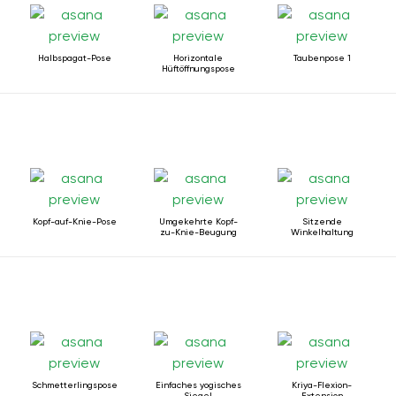
Halbspagat-Pose
Horizontale
Taubenpose 1
Hüftöffnungspose
Kopf-auf-Knie-Pose
Umgekehrte Kopf-
Sitzende
zu-Knie-Beugung
Winkelhaltung
Schmetterlingspose
Einfaches yogisches
Kriya-Flexion-
Siegel
Extension