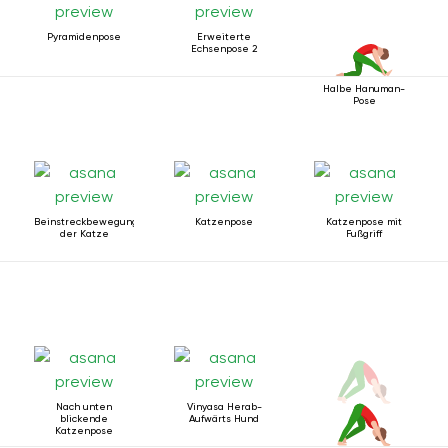
Pyramidenpose
Erweiterte
Echsenpose 2
Halbe Hanuman-
Pose
Beinstreckbewegung
Katzenpose
Katzenpose mit
der Katze
Fußgriff
Nach unten
Vinyasa Herab-
blickende
Aufwärts Hund
Katzenpose