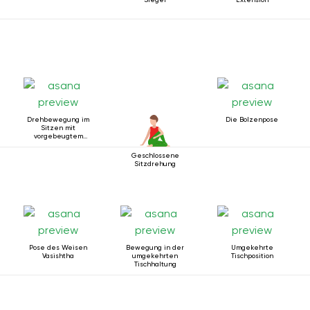
Drehbewegung im
Die Bolzenpose
Sitzen mit
vorgebeugtem
Oberkörper
Geschlossene
Sitzdrehung
Pose des Weisen
Bewegung in der
Umgekehrte
Vasishtha
umgekehrten
Tischposition
Tischhaltung