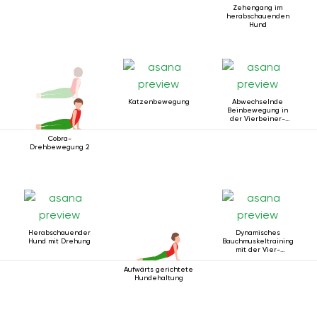
Zehengang im
herabschauenden
Hund
Katzenbewegung
Abwechselnde
Beinbewegung in
der Vierbeiner-
Stabhaltung
Cobra-
Drehbewegung 2
Herabschauender
Dynamisches
Hund mit Drehung
Bauchmuskeltraining
mit der Vier-
Stangen-
Stabhaltung mit
Aufwärts gerichtete
Ellbogenunterstützung
Hundehaltung