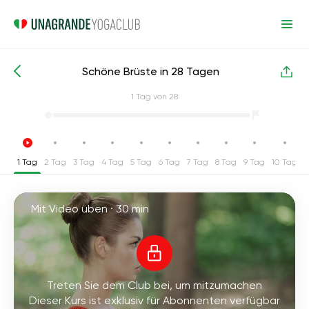
Schöne Brüste in 28 Tagen
Intensive Yoga-Kurse
Brust
1
Tag von 28
1 Tag
2 Tag
3 Tag
4 Tag
5 Tag
6 Tag
7 Tag
8 Tag
9 Tag
10 Tag
1
Mit Video üben ·
30 min
Treten Sie dem Club bei, um mitzumachen
Dieser Kurs ist exklusiv für Abonnenten verfügbar