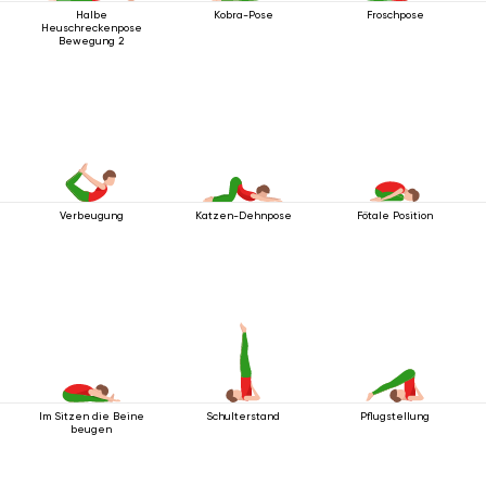
Halbe
Kobra-Pose
Froschpose
Heuschreckenpose
Bewegung 2
Verbeugung
Katzen-Dehnpose
Fötale Position
Im Sitzen die Beine
Schulterstand
Pflugstellung
beugen