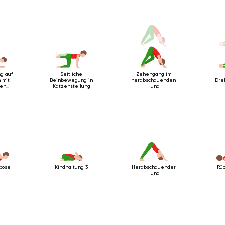
g auf
Seitliche
Zehengang im
 mit
Beinbewegung in
herabschauenden
Dre
nen
Katzenstellung
Hund
pose
Kindhaltung 3
Herabschauender
Rü
Hund