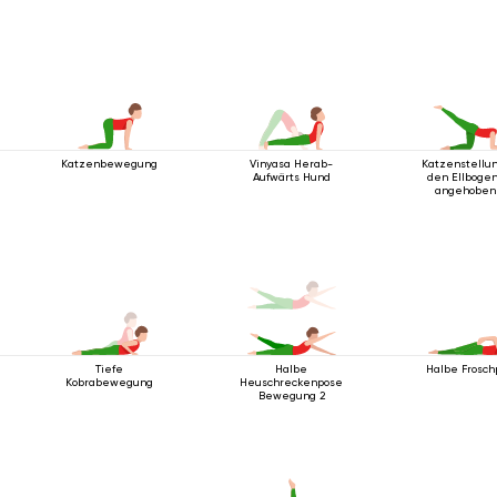
Bein
Katzenbewegung
Vinyasa Herab-
Katzenstellun
Aufwärts Hund
den Ellbogen
angehobe
Beinen
Tiefe
Halbe
Halbe Frosch
Kobrabewegung
Heuschreckenpose
Bewegung 2