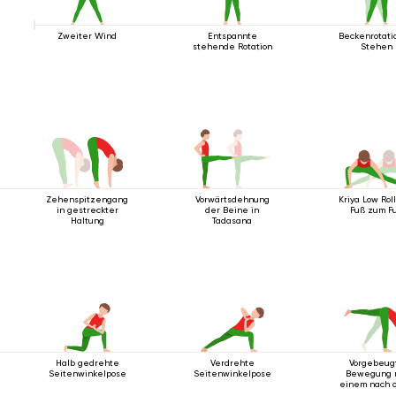
Zweiter Wind
Entspannte
Beckenrotati
stehende Rotation
Stehen
Zehenspitzengang
Vorwärtsdehnung
Kriya Low Rol
in gestreckter
der Beine in
Fuß zum F
Haltung
Tadasana
Halb gedrehte
Verdrehte
Vorgebeug
Seitenwinkelpose
Seitenwinkelpose
Bewegung 
einem nach 
ausgestrec