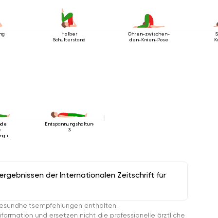
ung
Halber
Ohren-zwischen-
S
Schulterstand
den-Knien-Pose
K
nde
Entspannungshaltung
e
3
ng im
gebnissen der Internationalen Zeitschrift für
esundheitsempfehlungen enthalten.
ormation und ersetzen nicht die professionelle ärztliche