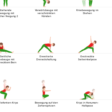
Stehende
Vorwärtsbeuge mit
Kniebewegung im
wegung mit
verschränkten
Stehen
icher Neigung 2
Händen
Seitliche
Erweiterte
Gestreckte
iebeuge mit
Dreieckshaltung
Seitwinkelpose
recktem Bein
Elefanten-Kriya
Bewegung auf den
Kriya in Hanuman-
Zehenspitzen
Halbpose