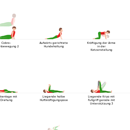
Cobra-
Aufwärts gerichtete
Kräftigung der Arme
hbewegung 2
Hundehaltung
in der
Katzenstellung
ckenlage mit
Liegende halbe
Liegende Kriya mit
Drehung
Hüftkräftigungspose
Fußgriff gerade mit
Unterstützung 3