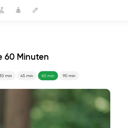
 60 Minuten
30 min
45 min
60 min
90 min
flucht der seele
01:44
innerer frieden
01:27