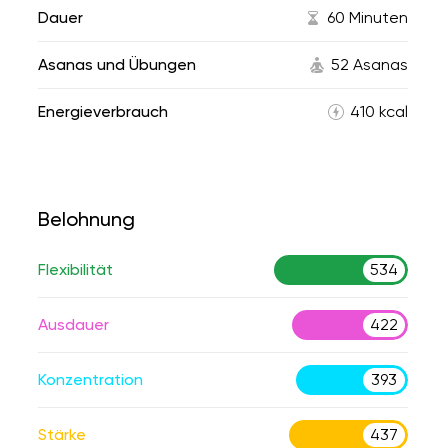
Dauer
60 Minuten
Asanas und Übungen
52 Asanas
Energieverbrauch
410 kcal
Belohnung
Flexibilität
534
Ausdauer
422
Konzentration
393
Stärke
437