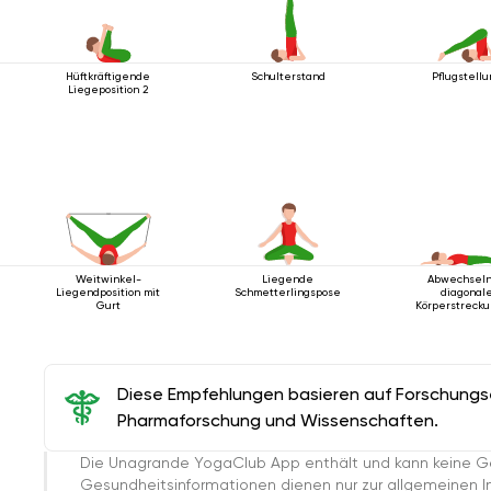
Hüftkräftigende
Schulterstand
Pflugstell
Liegeposition 2
Weitwinkel-
Liegende
Abwechsel
Liegendposition mit
Schmetterlingspose
diagonal
Gurt
Körperstrecku
Liegen
Diese Empfehlungen basieren auf Forschungser
Pharmaforschung und Wissenschaften.
Die Unagrande YogaClub App enthält und kann keine G
Gesundheitsinformationen dienen nur zur allgemeinen Inf