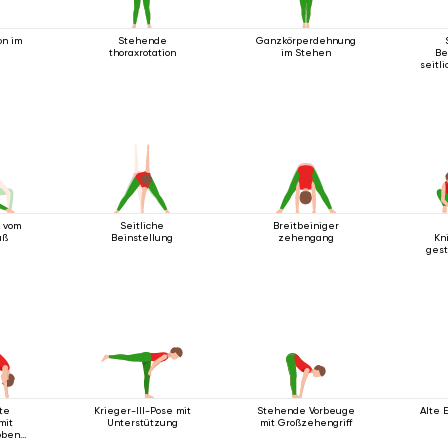
on im
Stehende
Ganzkörperdehnung
thoraxrotation
im Stehen
Be
seitl
l vom
Seitliche
Breitbeiniger
uß
Beinstellung
zehengang
Kn
gest
te
Krieger-III-Pose mit
Stehende Vorbeuge
Alte 
mit
Unterstützung
mit Großzehengriff
oben
kten