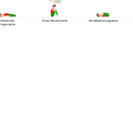
chlafende
Kriya-Rückenrolle
Windbefreiungsbewegung
riegerpose